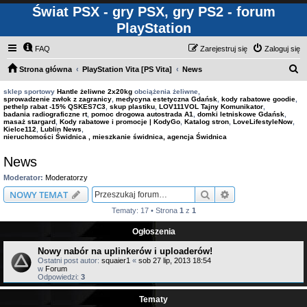
Świat PSX - gry PSX, gry PS2 - forum
PlayStation
FAQ
Zarejestruj się
Zaloguj się
S
Strona główna
PlayStation Vita [PS Vita]
News
z
sklep sportowy
Hantle żeliwne 2x20kg
obciążenia żeliwne,
sprowadzenie zwłok z zagranicy
,
medycyna estetyczna Gdańsk
,
kody rabatowe goodie
,
u
pethelp rabat -15% QSKES7C3
,
skup plastiku
,
LOV111VOL Tajny Komunikator
,
badania radiograficzne rt
,
pomoc drogowa autostrada A1
,
domki letniskowe Gdańsk
,
k
masaż stargard
,
Kody rabatowe i promocje | KodyGo
,
Katalog stron
,
LoveLifestyleNow
,
Kielce112
,
Lublin News
,
a
nieruchomości Świdnica , mieszkanie świdnica, agencja Świdnica
j
News
Moderator:
Moderatorzy
Szukaj
Wyszukiwanie z
NOWY TEMAT
Tematy: 17 • Strona
1
z
1
Ogłoszenia
Nowy nabór na uplinkerów i uploaderów!
Ostatni post autor:
squaier1
«
sob 27 lip, 2013 18:54
w
Forum
Odpowiedzi:
3
Tematy