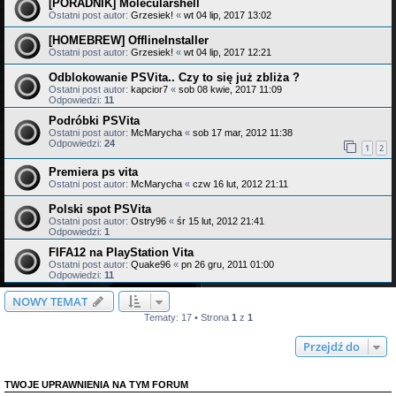
[PORADNIK] Molecularshell
Ostatni post autor:
Grzesiek!
«
wt 04 lip, 2017 13:02
[HOMEBREW] OfflineInstaller
Ostatni post autor:
Grzesiek!
«
wt 04 lip, 2017 12:21
Odblokowanie PSVita.. Czy to się już zbliża ?
Ostatni post autor:
kapcior7
«
sob 08 kwie, 2017 11:09
Odpowiedzi:
11
Podróbki PSVita
Ostatni post autor:
McMarycha
«
sob 17 mar, 2012 11:38
Odpowiedzi:
24
1
2
Premiera ps vita
Ostatni post autor:
McMarycha
«
czw 16 lut, 2012 21:11
Polski spot PSVita
Ostatni post autor:
Ostry96
«
śr 15 lut, 2012 21:41
Odpowiedzi:
1
FIFA12 na PlayStation Vita
Ostatni post autor:
Quake96
«
pn 26 gru, 2011 01:00
Odpowiedzi:
11
NOWY TEMAT
Tematy: 17 • Strona
1
z
1
Przejdź do
TWOJE UPRAWNIENIA NA TYM FORUM