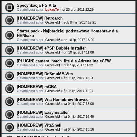
Specyfikacja PS Vita
Ostatni post autor:
LukasTe
«
pt 23 gru, 2011 22:29
[HOMEBREW] Retroarch
Ostatni post autor:
Grzesiek!
«
sob 04 lis, 2017 12:21
Starter pack - Najbardziej podstawowe Homebrew dla
HENkaku
Ostatni post autor:
Grzesiek!
«
pn 10 lip, 2017 16:20
[HOMEBREW] ePSP Bubble Installer
Ostatni post autor:
Grzesiek!
«
pn 10 lip, 2017 11:08
[PLUGIN] camera_patch_lite dla Adrenaline eCFW
Ostatni post autor:
Grzesiek!
«
pt 07 lip, 2017 11:22
[HOMEBREW] DeSmuME-Vita
Ostatni post autor:
Grzesiek!
«
śr 05 lip, 2017 11:51
[HOMEBREW] mGBA
Ostatni post autor:
Grzesiek!
«
śr 05 lip, 2017 11:24
[HOMEBREW] Vita Homebrew Browser
Ostatni post autor:
Grzesiek!
«
wt 04 lip, 2017 18:08
[HOMEBREW] Easyinstaller
Ostatni post autor:
Grzesiek!
«
wt 04 lip, 2017 16:49
[HOMEBREW] VitaShell
Ostatni post autor:
Grzesiek!
«
wt 04 lip, 2017 13:16