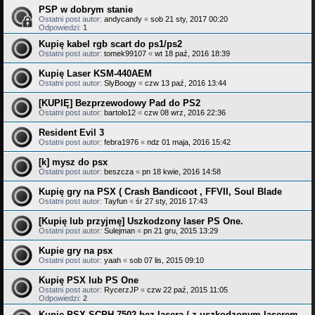
PSP w dobrym stanie
Ostatni post autor:
andycandy
«
sob 21 sty, 2017 00:20
Odpowiedzi:
1
Kupię kabel rgb scart do ps1/ps2
Ostatni post autor:
tomek99107
«
wt 18 paź, 2016 18:39
Kupię Laser KSM-440AEM
Ostatni post autor:
SlyBoogy
«
czw 13 paź, 2016 13:44
[KUPIĘ] Bezprzewodowy Pad do PS2
Ostatni post autor:
bartolo12
«
czw 08 wrz, 2016 22:36
Resident Evil 3
Ostatni post autor:
febra1976
«
ndz 01 maja, 2016 15:42
[k] mysz do psx
Ostatni post autor:
beszcza
«
pn 18 kwie, 2016 14:58
Kupię gry na PSX ( Crash Bandicoot , FFVII, Soul Blade
Ostatni post autor:
Tayfun
«
śr 27 sty, 2016 17:43
[Kupię lub przyjmę] Uszkodzony laser PS One.
Ostatni post autor:
Sulejman
«
pn 21 gru, 2015 13:29
Kupie gry na psx
Ostatni post autor:
yaah
«
sob 07 lis, 2015 09:10
Kupię PSX lub PS One
Ostatni post autor:
RycerzJP
«
czw 22 paź, 2015 11:05
Odpowiedzi:
2
Kupię PSX SCPH-7502 bez lasera / z uszkodzonym laserem