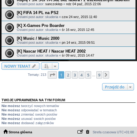
Ostatni post autor:
sanczoklep
«
ndz 04 paź, 2015 22:06
[K] FIFA 14 PL na PS2
Ostatni post autor:
skuderia
«
czw 24 wrz, 2015 11:40
[K] X-Games Pro Boarder
Ostatni post autor:
skuderia
«
śr 16 wrz, 2015 12:45
[K] Music / Music 2000
Ostatni post autor:
skuderia
«
pn 14 wrz, 2015 09:51
[K] Nascar HEAT / Nascar HEAT 2002
Ostatni post autor:
skuderia
«
śr 09 wrz, 2015 14:47
NOWY TEMAT
Strona
1
z
9
1
2
3
4
5
9
Następna
Tematy: 213
…
Przejdź do
TWOJE UPRAWNIENIA NA TYM FORUM
Nie możesz
tworzyć nowych tematów
Nie możesz
odpowiadać w tematach
Nie możesz
zmieniać swoich postów
Nie możesz
usuwać swoich postów
Nie możesz
dodawać załączników
Strona główna
Strefa czasowa
UTC+01:00