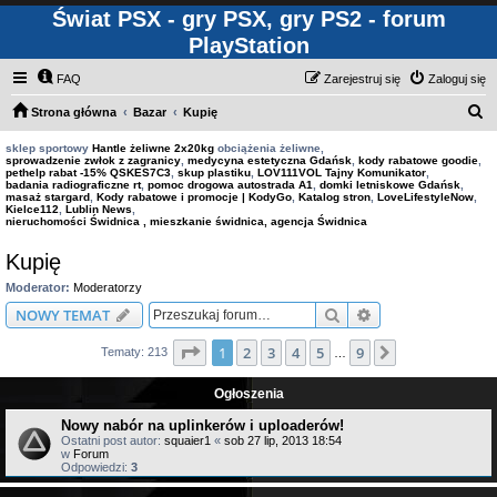
Świat PSX - gry PSX, gry PS2 - forum
PlayStation
FAQ
Zarejestruj się
Zaloguj się
S
Strona główna
Bazar
Kupię
z
sklep sportowy
Hantle żeliwne 2x20kg
obciążenia żeliwne,
sprowadzenie zwłok z zagranicy
,
medycyna estetyczna Gdańsk
,
kody rabatowe goodie
,
u
pethelp rabat -15% QSKES7C3
,
skup plastiku
,
LOV111VOL Tajny Komunikator
,
badania radiograficzne rt
,
pomoc drogowa autostrada A1
,
domki letniskowe Gdańsk
,
k
masaż stargard
,
Kody rabatowe i promocje | KodyGo
,
Katalog stron
,
LoveLifestyleNow
,
Kielce112
,
Lublin News
,
a
nieruchomości Świdnica , mieszkanie świdnica, agencja Świdnica
j
Kupię
Moderator:
Moderatorzy
Szukaj
Wyszukiwanie z
NOWY TEMAT
Strona
1
z
9
1
2
3
4
5
9
Następna
Tematy: 213
…
Ogłoszenia
Nowy nabór na uplinkerów i uploaderów!
Ostatni post autor:
squaier1
«
sob 27 lip, 2013 18:54
w
Forum
Odpowiedzi:
3