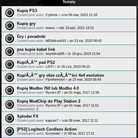
Tematy
Kupię PS3
Ostatni post autor:
Cyferek
«
czw 09 mar, 2023 12:18
Kupię gry
Ostatni post autor:
marex
«
ndz 10 paź, 2021 19:21
Gry i poradniki
Ostatni post autor:
bl00ddrunk93
«
pn 13 sty, 2020 08:42
psx kupie kabel link
Ostatni post autor:
woytekvip85
«
śr 18 gru, 2019 21:54
KupiÃ„Â™ pad PS2
Ostatni post autor:
LISTI
«
śr 26 cze, 2019 09:15
KupiÃ„Â™ gry obie czÃ„Â™ści 4x4 evolution
Ostatni post autor:
Flyethemoon
«
pt 23 mar, 2018 08:49
Kupię Modbo 760 lub Modbo 4.0
Ostatni post autor:
RycerzJP
«
pn 01 maja, 2017 12:00
Kupię ModChip do Play Station 2
Ostatni post autor:
RycerzJP
«
pn 01 maja, 2017 11:51
Odpowiedzi:
3
Xploder FX
Ostatni post autor:
kapcior7
«
sob 08 kwie, 2017 11:11
[PS2] Logitech Cordless Action
Ostatni post autor:
Grzesiek!
«
śr 08 lut, 2017 17:11