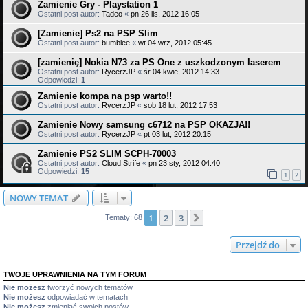
Zamienie Gry - Playstation 1
Ostatni post autor:
Tadeo
«
pn 26 lis, 2012 16:05
[Zamienie] Ps2 na PSP Slim
Ostatni post autor:
bumblee
«
wt 04 wrz, 2012 05:45
[zamienię] Nokia N73 za PS One z uszkodzonym laserem
Ostatni post autor:
RycerzJP
«
śr 04 kwie, 2012 14:33
Odpowiedzi:
1
Zamienie kompa na psp warto!!
Ostatni post autor:
RycerzJP
«
sob 18 lut, 2012 17:53
Zamienie Nowy samsung c6712 na PSP OKAZJA!!
Ostatni post autor:
RycerzJP
«
pt 03 lut, 2012 20:15
Zamienie PS2 SLIM SCPH-70003
Ostatni post autor:
Cloud Strife
«
pn 23 sty, 2012 04:40
Odpowiedzi:
15
1
2
NOWY TEMAT
1
2
3
Następna
Tematy: 68
Przejdź do
TWOJE UPRAWNIENIA NA TYM FORUM
Nie możesz
tworzyć nowych tematów
Nie możesz
odpowiadać w tematach
Nie możesz
zmieniać swoich postów