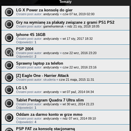
Tematy
LG X Power za konsolę do gier
Ostatni post autor:
andycandy
«
czw 07 lut, 2019 02:00
Gry na wymianę za plakaty związane z grami PS1 PS2
Ostatni post autor:
gamehunteruk
«
ndz 21 sty, 2018 18:05
Iphone 4S 16GB
Ostatni post autor:
andycandy
«
wt 17 sty, 2017 18:32
Odpowiedzi:
1
PSP 2004
Ostatni post autor:
andycandy
«
czw 22 wrz, 2016 23:20
Odpowiedzi:
2
Sprawny laptop za telefon
Ostatni post autor:
andycandy
«
czw 22 wrz, 2016 23:16
[Z] Eagle One - Harrier Attack
Ostatni post autor:
skuderia
«
czw 21 maja, 2015 11:31
LG L5
Ostatni post autor:
andycandy
«
wt 07 paź, 2014 04:34
Tablet Pentagram Quadra 7 Ultra slim
Ostatni post autor:
andycandy
«
wt 30 wrz, 2014 21:23
Odpowiedzi:
1
Oddam za darmo konto w grze mmo
Ostatni post autor:
andycandy
«
ndz 07 wrz, 2014 09:10
Odpowiedzi:
4
PSP FAT za konsolę stacjonarną