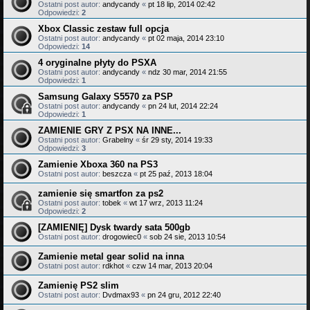
Ostatni post autor:
andycandy
«
pt 18 lip, 2014 02:42
Odpowiedzi:
2
Xbox Classic zestaw full opcja
Ostatni post autor:
andycandy
«
pt 02 maja, 2014 23:10
Odpowiedzi:
14
4 oryginalne płyty do PSXA
Ostatni post autor:
andycandy
«
ndz 30 mar, 2014 21:55
Odpowiedzi:
1
Samsung Galaxy S5570 za PSP
Ostatni post autor:
andycandy
«
pn 24 lut, 2014 22:24
Odpowiedzi:
1
ZAMIENIE GRY Z PSX NA INNE...
Ostatni post autor:
Grabelny
«
śr 29 sty, 2014 19:33
Odpowiedzi:
3
Zamienie Xboxa 360 na PS3
Ostatni post autor:
beszcza
«
pt 25 paź, 2013 18:04
zamienie się smartfon za ps2
Ostatni post autor:
tobek
«
wt 17 wrz, 2013 11:24
Odpowiedzi:
2
[ZAMIENIĘ] Dysk twardy sata 500gb
Ostatni post autor:
drogowiec0
«
sob 24 sie, 2013 10:54
Zamienie metal gear solid na inna
Ostatni post autor:
rdkhot
«
czw 14 mar, 2013 20:04
Zamienię PS2 slim
Ostatni post autor:
Dvdmax93
«
pn 24 gru, 2012 22:40