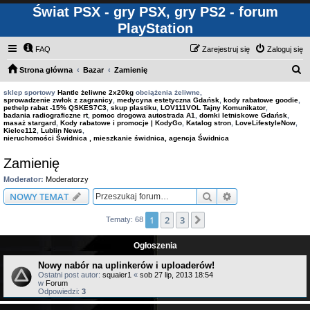
Świat PSX - gry PSX, gry PS2 - forum
PlayStation
FAQ
Zarejestruj się
Zaloguj się
S
Strona główna
Bazar
Zamienię
z
sklep sportowy
Hantle żeliwne 2x20kg
obciążenia żeliwne,
sprowadzenie zwłok z zagranicy
,
medycyna estetyczna Gdańsk
,
kody rabatowe goodie
,
u
pethelp rabat -15% QSKES7C3
,
skup plastiku
,
LOV111VOL Tajny Komunikator
,
badania radiograficzne rt
,
pomoc drogowa autostrada A1
,
domki letniskowe Gdańsk
,
k
masaż stargard
,
Kody rabatowe i promocje | KodyGo
,
Katalog stron
,
LoveLifestyleNow
,
Kielce112
,
Lublin News
,
a
nieruchomości Świdnica , mieszkanie świdnica, agencja Świdnica
j
Zamienię
Moderator:
Moderatorzy
Szukaj
Wyszukiwanie z
NOWY TEMAT
1
2
3
Następna
Tematy: 68
Ogłoszenia
Nowy nabór na uplinkerów i uploaderów!
Ostatni post autor:
squaier1
«
sob 27 lip, 2013 18:54
w
Forum
Odpowiedzi:
3