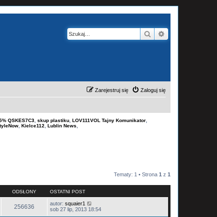
Szukaj
Wyszukiwanie z
Zarejestruj się
Zaloguj się
-15% QSKES7C3
,
skup plastiku
,
LOV111VOL Tajny Komunikator
,
tyleNow
,
Kielce112
,
Lublin News
,
Tematy: 1 • Strona
1
z
1
ODSŁONY
OSTATNI POST
autor:
squaier1
256636
sob 27 lip, 2013 18:54