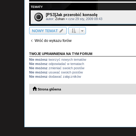
TEMATY
[PS3]Jak przerobić konsolę
autor:
Zohan
»
czw 29 sty, 2009 09:43
NOWY TEMAT
Wróć do wykazu forów
TWOJE UPRAWNIENIA NA TYM FORUM
Nie możesz
tworzyć nowych tematów
Nie możesz
odpowiadać w tematach
Nie możesz
zmieniać swoich postów
Nie możesz
usuwać swoich postów
Nie możesz
dodawać załączników
Strona główna