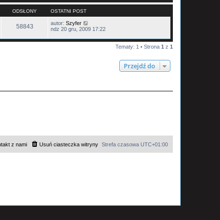
ODSŁONY
OSTATNI POST
autor:
Szyfer
58843
ndz 20 gru, 2009 17:22
Tematy: 1 • Strona
1
z
1
Przejdź do
takt z nami
Usuń ciasteczka witryny
Strefa czasowa
UTC+01:00