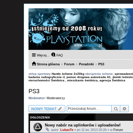
Więcej…
FAQ
Strona główna
Forum
Poradniki
PS3
sklep sportowy
Hantle żeliwne 2x20kg
obciążenia żeliwne,
sprowadzeni
badania radiograficzne rt
,
pomoc drogowa autostrada A1
,
domki letnis
nieruchomości Świdnica , mieszkanie świdnica, agencja Świdnica
PS3
Moderator:
Moderatorzy
Szukaj
Wy
NOWY TEMAT
OGŁOSZENIA
Nowy nabór na uplinkerów i uploaderów!
autor:
LukasTe
»
pn 11 lut, 2013 20:26
» w
Forum