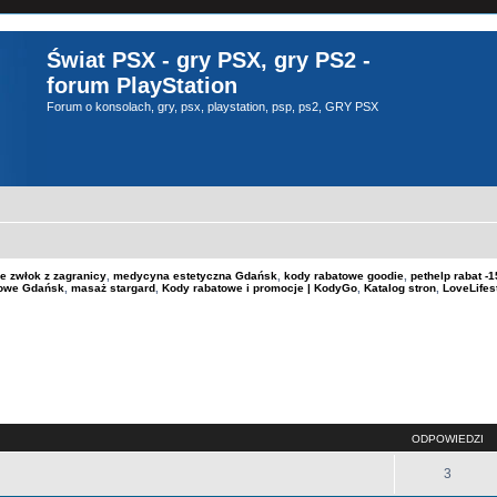
Świat PSX - gry PSX, gry PS2 -
forum PlayStation
Forum o konsolach, gry, psx, playstation, psp, ps2, GRY PSX
e zwłok z zagranicy
,
medycyna estetyczna Gdańsk
,
kody rabatowe goodie
,
pethelp rabat 
kowe Gdańsk
,
masaż stargard
,
Kody rabatowe i promocje | KodyGo
,
Katalog stron
,
LoveLifes
szukiwanie zaawansowane
ODPOWIEDZI
3