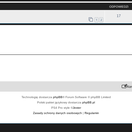
ODPOWIEDZI
17
1
2
Kon
Technologię dostarcza
phpBB
® Forum Software © phpBB Limited
Polski pakiet językowy dostarcza
phpBB.pl
PS4 Pro style ©
Jester
Zasady ochrony danych osobowych
|
Regulamin