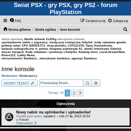
Świat PSX - gry PSX, gry PS2 - forum
PlayStation
FAQ
Zarejestruj się
Zaloguj się
S
Strona główna
Strefa ogólna
Inne konsole
z
sklep sportowy
Hantle żeliwne 2x20kg
obciążenia żeliwne,
sprowadzenie zwłok z zagranicy
,
medycyna estetyczna Gdańsk
,
kody rabatowe goodie
,
u
pethelp rabat -15% QSKES7C3
,
skup plastiku
,
LOV111VOL Tajny Komunikator
,
badania radiograficzne rt
,
pomoc drogowa autostrada A1
,
domki letniskowe Gdańsk
,
k
masaż stargard
,
Kody rabatowe i promocje | KodyGo
,
Katalog stron
,
LoveLifestyleNow
,
Kielce112
,
Lublin News
,
a
nieruchomości Świdnica , mieszkanie świdnica, agencja Świdnica
j
Inne konsole
Moderator:
Moderatorzy
Szukaj
Wyszukiwanie z
NOWY TEMAT
1
2
Następna
Tematy: 50
Ogłoszenia
Nowy nabór na uplinkerów i uploaderów!
Ostatni post autor:
squaier1
«
sob 27 lip, 2013 18:54
w
Forum
Odpowiedzi:
3