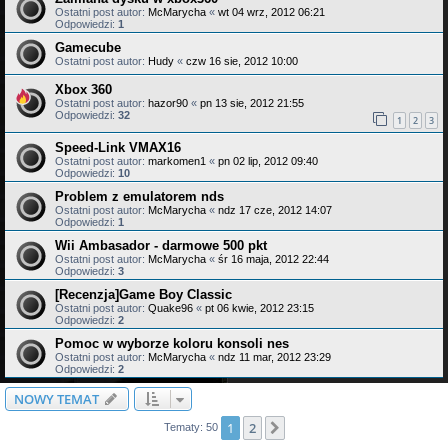
Ostatni post autor:
McMarycha
«
wt 04 wrz, 2012 06:21
Odpowiedzi:
1
Gamecube
Ostatni post autor:
Hudy
«
czw 16 sie, 2012 10:00
Xbox 360
Ostatni post autor:
hazor90
«
pn 13 sie, 2012 21:55
Odpowiedzi:
32
1
2
3
Speed-Link VMAX16
Ostatni post autor:
markomen1
«
pn 02 lip, 2012 09:40
Odpowiedzi:
10
Problem z emulatorem nds
Ostatni post autor:
McMarycha
«
ndz 17 cze, 2012 14:07
Odpowiedzi:
1
Wii Ambasador - darmowe 500 pkt
Ostatni post autor:
McMarycha
«
śr 16 maja, 2012 22:44
Odpowiedzi:
3
[Recenzja]Game Boy Classic
Ostatni post autor:
Quake96
«
pt 06 kwie, 2012 23:15
Odpowiedzi:
2
Pomoc w wyborze koloru konsoli nes
Ostatni post autor:
McMarycha
«
ndz 11 mar, 2012 23:29
Odpowiedzi:
2
NOWY TEMAT
1
2
Następna
Tematy: 50