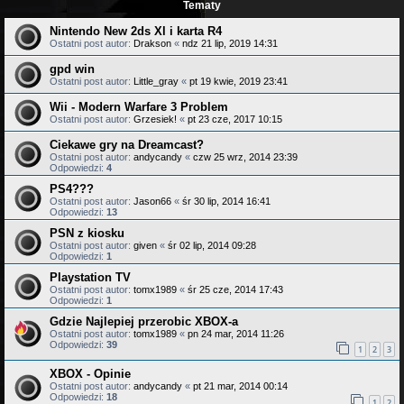
Tematy
Nintendo New 2ds Xl i karta R4
Ostatni post autor:
Drakson
«
ndz 21 lip, 2019 14:31
gpd win
Ostatni post autor:
Little_gray
«
pt 19 kwie, 2019 23:41
Wii - Modern Warfare 3 Problem
Ostatni post autor:
Grzesiek!
«
pt 23 cze, 2017 10:15
Ciekawe gry na Dreamcast?
Ostatni post autor:
andycandy
«
czw 25 wrz, 2014 23:39
Odpowiedzi:
4
PS4???
Ostatni post autor:
Jason66
«
śr 30 lip, 2014 16:41
Odpowiedzi:
13
PSN z kiosku
Ostatni post autor:
given
«
śr 02 lip, 2014 09:28
Odpowiedzi:
1
Playstation TV
Ostatni post autor:
tomx1989
«
śr 25 cze, 2014 17:43
Odpowiedzi:
1
Gdzie Najlepiej przerobic XBOX-a
Ostatni post autor:
tomx1989
«
pn 24 mar, 2014 11:26
Odpowiedzi:
39
1
2
3
XBOX - Opinie
Ostatni post autor:
andycandy
«
pt 21 mar, 2014 00:14
Odpowiedzi:
18
1
2