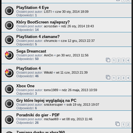
PlayStation 4 Eye
Ostatni post autor:
LISTI
«
czw 30 sty, 2014 18:09
Odpowiedzi:
1
Który BootScreen najlepszy?
Ostatni post autor:
acrozdan
«
ndz 26 sty, 2014 19:43
Odpowiedzi:
14
PlayStation 4 złamane?
Ostatni post autor:
chrumcio
«
czw 12 gru, 2013 22:37
Odpowiedzi:
5
Sega Dreamcast
Ostatni post autor:
AmOn
«
pn 30 wrz, 2013 11:56
Odpowiedzi:
50
1
2
3
4
PlayStation 4
Ostatni post autor:
Witold
«
wt 11 cze, 2013 21:39
Odpowiedzi:
46
1
2
3
4
Xbox One
Ostatni post autor:
tomx1989
«
ndz 26 maja, 2013 10:59
Odpowiedzi:
3
Gry które lepiej wyglądają na PC
Ostatni post autor:
snickersuper
«
sob 19 sty, 2013 19:07
Odpowiedzi:
6
Poradniki do gier - PDF
Ostatni post autor:
michael69
«
wt 08 sty, 2013 11:46
Odpowiedzi:
26
1
2
Zamiana dysku w xbox360