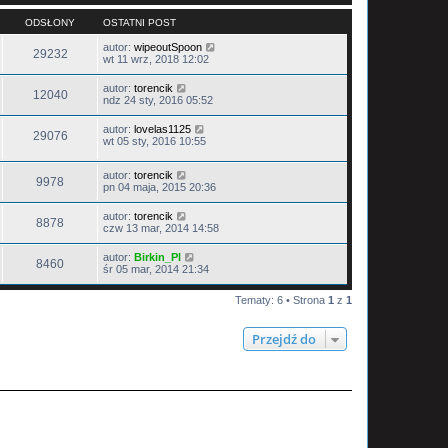
ODSŁONY
OSTATNI POST
autor:
wipeoutSpoon
29232
wt 11 wrz, 2018 12:02
autor:
torencik
12040
ndz 24 sty, 2016 05:52
autor:
lovelas1125
29076
wt 05 sty, 2016 10:55
autor:
torencik
9978
pn 04 maja, 2015 20:36
autor:
torencik
8878
czw 13 mar, 2014 14:58
autor:
Birkin_Pl
8460
śr 05 mar, 2014 21:34
Tematy: 6 • Strona
1
z
1
Przejdź do