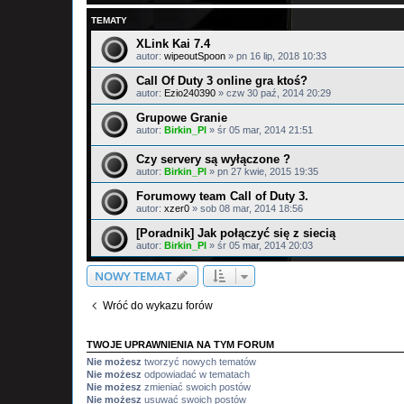
TEMATY
XLink Kai 7.4
autor:
wipeoutSpoon
»
pn 16 lip, 2018 10:33
Call Of Duty 3 online gra ktoś?
autor:
Ezio240390
»
czw 30 paź, 2014 20:29
Grupowe Granie
autor:
Birkin_Pl
»
śr 05 mar, 2014 21:51
Czy servery są wyłączone ?
autor:
Birkin_Pl
»
pn 27 kwie, 2015 19:35
Forumowy team Call of Duty 3.
autor:
xzer0
»
sob 08 mar, 2014 18:56
[Poradnik] Jak połączyć się z siecią
autor:
Birkin_Pl
»
śr 05 mar, 2014 20:03
NOWY TEMAT
Wróć do wykazu forów
TWOJE UPRAWNIENIA NA TYM FORUM
Nie możesz
tworzyć nowych tematów
Nie możesz
odpowiadać w tematach
Nie możesz
zmieniać swoich postów
Nie możesz
usuwać swoich postów