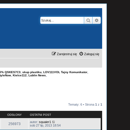
Szukaj
Wyszukiwanie z
Zarejestruj się
Zaloguj się
-15% QSKES7C3
,
skup plastiku
,
LOV111VOL Tajny Komunikator
,
tyleNow
,
Kielce112
,
Lublin News
,
Tematy: 6 • Strona
1
z
1
ODSŁONY
OSTATNI POST
autor:
squaier1
256973
sob 27 lip, 2013 18:54