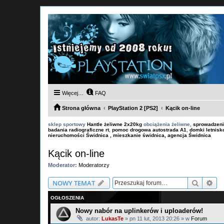
Więcej…
FAQ
Strona główna
PlayStation 2 [PS2]
Kącik on-line
sklep sportowy
Hantle żeliwne 2x20kg
obciążenia żeliwne,
sprowadzeni
badania radiograficzne rt
,
pomoc drogowa autostrada A1
,
domki letnis
nieruchomości Świdnica , mieszkanie świdnica, agencja Świdnica
Kącik on-line
Moderator:
Moderatorzy
Szukaj
Wy
NOWY TEMAT
OGŁOSZENIA
Nowy nabór na uplinkerów i uploaderów!
autor:
LukasTe
»
pn 11 lut, 2013 20:26
» w
Forum