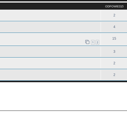
ODPOWIEDZI
2
4
15
1
2
3
2
2