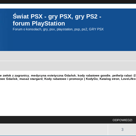
Świat PSX - gry PSX, gry PS2 -
forum PlayStation
Forum o konsolach, gry, psx, playstation, psp, ps2, GRY PSX
e zwłok z zagranicy
,
medycyna estetyczna Gdańsk
,
kody rabatowe goodie
,
pethelp rabat 
kowe Gdańsk
,
masaż stargard
,
Kody rabatowe i promocje | KodyGo
,
Katalog stron
,
LoveLifes
szukiwanie zaawansowane
ODPOWIEDZI
3