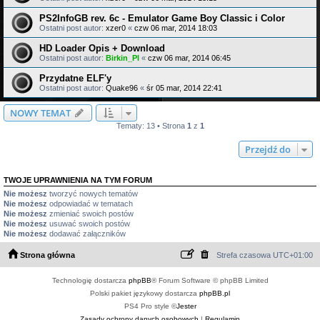
PS2InfoGB rev. 6c - Emulator Game Boy Classic i Color
Ostatni post autor:
xzer0
«
czw 06 mar, 2014 18:03
HD Loader Opis + Download
Ostatni post autor:
Birkin_Pl
«
czw 06 mar, 2014 06:45
Przydatne ELF'y
Ostatni post autor:
Quake96
«
śr 05 mar, 2014 22:41
NOWY TEMAT
Tematy: 13 • Strona
1
z
1
Przejdź do
TWOJE UPRAWNIENIA NA TYM FORUM
Nie możesz
tworzyć nowych tematów
Nie możesz
odpowiadać w tematach
Nie możesz
zmieniać swoich postów
Nie możesz
usuwać swoich postów
Nie możesz
dodawać załączników
Strona główna
Strefa czasowa
UTC+01:00
Technologię dostarcza
phpBB
® Forum Software © phpBB Limited
Polski pakiet językowy dostarcza
phpBB.pl
PS4 Pro style ©
Jester
Zasady ochrony danych osobowych
|
Regulamin