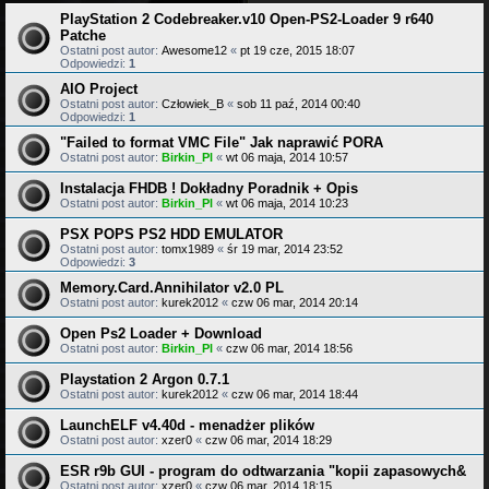
PlayStation 2 Codebreaker.v10 Open-PS2-Loader 9 r640
Patche
Ostatni post autor:
Awesome12
«
pt 19 cze, 2015 18:07
Odpowiedzi:
1
AIO Project
Ostatni post autor:
Człowiek_B
«
sob 11 paź, 2014 00:40
Odpowiedzi:
1
"Failed to format VMC File" Jak naprawić PORA
Ostatni post autor:
Birkin_Pl
«
wt 06 maja, 2014 10:57
Instalacja FHDB ! Dokładny Poradnik + Opis
Ostatni post autor:
Birkin_Pl
«
wt 06 maja, 2014 10:23
PSX POPS PS2 HDD EMULATOR
Ostatni post autor:
tomx1989
«
śr 19 mar, 2014 23:52
Odpowiedzi:
3
Memory.Card.Annihilator v2.0 PL
Ostatni post autor:
kurek2012
«
czw 06 mar, 2014 20:14
Open Ps2 Loader + Download
Ostatni post autor:
Birkin_Pl
«
czw 06 mar, 2014 18:56
Playstation 2 Argon 0.7.1
Ostatni post autor:
kurek2012
«
czw 06 mar, 2014 18:44
LaunchELF v4.40d - menadżer plików
Ostatni post autor:
xzer0
«
czw 06 mar, 2014 18:29
ESR r9b GUI - program do odtwarzania "kopii zapasowych&
Ostatni post autor:
xzer0
«
czw 06 mar, 2014 18:15