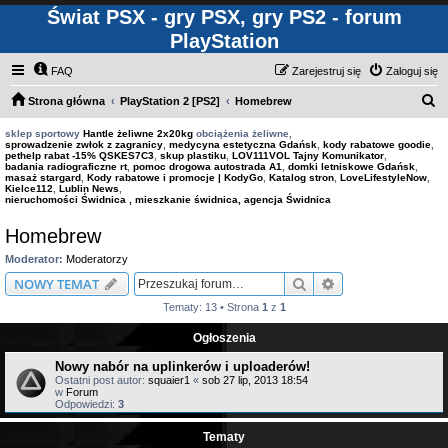
Świat PSX - gry PSX, gry PS2 - forum
PlayStation
FAQ
Zarejestruj się
Zaloguj się
S
Strona główna
PlayStation 2 [PS2]
Homebrew
z
sklep sportowy
Hantle żeliwne 2x20kg
obciążenia żeliwne,
sprowadzenie zwłok z zagranicy
,
medycyna estetyczna Gdańsk
,
kody rabatowe goodie
,
u
pethelp rabat -15% QSKES7C3
,
skup plastiku
,
LOV111VOL Tajny Komunikator
,
badania radiograficzne rt
,
pomoc drogowa autostrada A1
,
domki letniskowe Gdańsk
,
k
masaż stargard
,
Kody rabatowe i promocje | KodyGo
,
Katalog stron
,
LoveLifestyleNow
,
Kielce112
,
Lublin News
,
a
nieruchomości Świdnica , mieszkanie świdnica, agencja Świdnica
j
Homebrew
Moderator:
Moderatorzy
Szukaj
Wyszukiwanie z
NOWY TEMAT
Tematy: 13 • Strona
1
z
1
Ogłoszenia
Nowy nabór na uplinkerów i uploaderów!
Ostatni post autor:
squaier1
«
sob 27 lip, 2013 18:54
w
Forum
Odpowiedzi:
3
Tematy