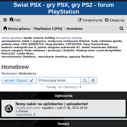
Świat PSX - gry PSX, gry PS2 - forum
PlayStation
FAQ
Zarejestruj się
Zaloguj się
S
Strona główna
PlayStation 3 [PS3]
Homebrew
z
sklep sportowy
Hantle żeliwne 2x20kg
obciążenia żeliwne,
sprowadzenie zwłok z zagranicy
,
medycyna estetyczna Gdańsk
,
kody rabatowe goodie
,
u
pethelp rabat -15% QSKES7C3
,
skup plastiku
,
LOV111VOL Tajny Komunikator
,
badania radiograficzne rt
,
pomoc drogowa autostrada A1
,
domki letniskowe Gdańsk
,
k
masaż stargard
,
Kody rabatowe i promocje | KodyGo
,
Katalog stron
,
LoveLifestyleNow
,
Kielce112
,
Lublin News
,
a
nieruchomości Świdnica , mieszkanie świdnica, agencja Świdnica
j
Homebrew
Moderator:
Moderatorzy
Szukaj
Wyszukiwanie z
NOWY TEMAT
Tematy: 10 • Strona
1
z
1
Ogłoszenia
Nowy nabór na uplinkerów i uploaderów!
Ostatni post autor:
squaier1
«
sob 27 lip, 2013 18:54
w
Forum
Odpowiedzi:
3
Tematy