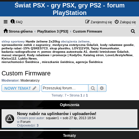
Świat PSX - gry PSX, gry PS2 - forum
PlayStation
FAQ
Zarejestruj się
Zaloguj się
S
Strona główna
PlayStation 3 [PS3]
Custom Firmware
z
sklep sportowy
Hantle żeliwne 2x20kg
obciążenia żeliwne,
sprowadzenie zwłok z zagranicy
,
medycyna estetyczna Gdańsk
,
kody rabatowe goodie
,
u
pethelp rabat -15% QSKES7C3
,
skup plastiku
,
LOV111VOL Tajny Komunikator
,
badania radiograficzne rt
,
pomoc drogowa autostrada A1
,
domki letniskowe Gdańsk
,
k
masaż stargard
,
Kody rabatowe i promocje | KodyGo
,
Katalog stron
,
LoveLifestyleNow
,
Kielce112
,
Lublin News
,
a
nieruchomości Świdnica , mieszkanie świdnica, agencja Świdnica
j
Custom Firmware
Moderator:
Moderatorzy
Szukaj
Wyszukiwanie z
NOWY TEMAT
Tematy: 7 • Strona
1
z
1
Ogłoszenia
Nowy nabór na uplinkerów i uploaderów!
Ostatni post autor:
squaier1
«
sob 27 lip, 2013 18:54
w
Forum
Odpowiedzi:
3
Tematy