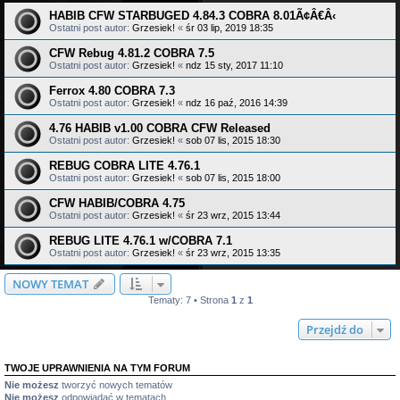
HABIB CFW STARBUGED 4.84.3 COBRA 8.01Ã¢Â€Â‹
Ostatni post autor:
Grzesiek!
«
śr 03 lip, 2019 18:35
CFW Rebug 4.81.2 COBRA 7.5
Ostatni post autor:
Grzesiek!
«
ndz 15 sty, 2017 11:10
Ferrox 4.80 COBRA 7.3
Ostatni post autor:
Grzesiek!
«
ndz 16 paź, 2016 14:39
4.76 HABIB v1.00 COBRA CFW Released
Ostatni post autor:
Grzesiek!
«
sob 07 lis, 2015 18:30
REBUG COBRA LITE 4.76.1
Ostatni post autor:
Grzesiek!
«
sob 07 lis, 2015 18:00
CFW HABIB/COBRA 4.75
Ostatni post autor:
Grzesiek!
«
śr 23 wrz, 2015 13:44
REBUG LITE 4.76.1 w/COBRA 7.1
Ostatni post autor:
Grzesiek!
«
śr 23 wrz, 2015 13:35
NOWY TEMAT
Tematy: 7 • Strona
1
z
1
Przejdź do
TWOJE UPRAWNIENIA NA TYM FORUM
Nie możesz
tworzyć nowych tematów
Nie możesz
odpowiadać w tematach