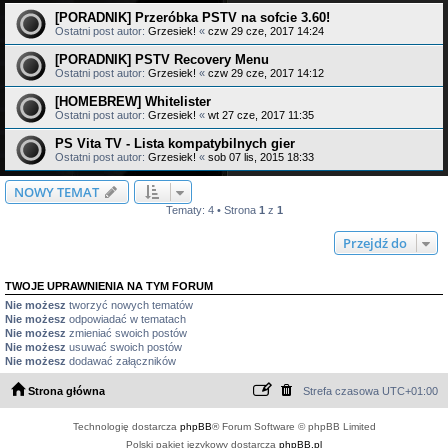
[PORADNIK] Przeróbka PSTV na sofcie 3.60!
Ostatni post autor:
Grzesiek!
«
czw 29 cze, 2017 14:24
[PORADNIK] PSTV Recovery Menu
Ostatni post autor:
Grzesiek!
«
czw 29 cze, 2017 14:12
[HOMEBREW] Whitelister
Ostatni post autor:
Grzesiek!
«
wt 27 cze, 2017 11:35
PS Vita TV - Lista kompatybilnych gier
Ostatni post autor:
Grzesiek!
«
sob 07 lis, 2015 18:33
NOWY TEMAT
Tematy: 4 • Strona
1
z
1
Przejdź do
TWOJE UPRAWNIENIA NA TYM FORUM
Nie możesz
tworzyć nowych tematów
Nie możesz
odpowiadać w tematach
Nie możesz
zmieniać swoich postów
Nie możesz
usuwać swoich postów
Nie możesz
dodawać załączników
Strona główna
Strefa czasowa
UTC+01:00
Technologię dostarcza
phpBB
® Forum Software © phpBB Limited
Polski pakiet językowy dostarcza
phpBB.pl