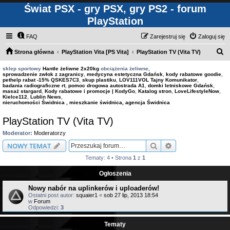
Świat PSX - gry PSX, gry PS2 - forum
PlayStation
FAQ
Zarejestruj się
Zaloguj się
S
Strona główna
PlayStation Vita [PS Vita]
PlayStation TV (Vita TV)
z
sklep sportowy
Hantle żeliwne 2x20kg
obciążenia żeliwne,
sprowadzenie zwłok z zagranicy
,
medycyna estetyczna Gdańsk
,
kody rabatowe goodie
,
u
pethelp rabat -15% QSKES7C3
,
skup plastiku
,
LOV111VOL Tajny Komunikator
,
badania radiograficzne rt
,
pomoc drogowa autostrada A1
,
domki letniskowe Gdańsk
,
k
masaż stargard
,
Kody rabatowe i promocje | KodyGo
,
Katalog stron
,
LoveLifestyleNow
,
Kielce112
,
Lublin News
,
a
nieruchomości Świdnica , mieszkanie świdnica, agencja Świdnica
j
PlayStation TV (Vita TV)
Moderator:
Moderatorzy
Szukaj
Wyszukiwanie z
NOWY TEMAT
Tematy: 4 • Strona
1
z
1
Ogłoszenia
Nowy nabór na uplinkerów i uploaderów!
Ostatni post autor:
squaier1
«
sob 27 lip, 2013 18:54
w
Forum
Odpowiedzi:
3
Tematy