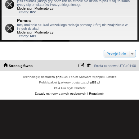
jesli szukasz jakiejś gry bądź link na stronie nie działa to pisz tutaj, to samo
tyczy się emulatorów i wszystkiego innego
Moderator:
Moderatorzy
Tematy:
822
Pomoc
tutaj możecie szukać wszelkiego rodzaju pomocy której nie znajdziecie w
innych działach
Moderator:
Moderatorzy
Tematy:
609
Przejdź do
Strona główna
Strefa czasowa
UTC+01:00
Technologię dostarcza
phpBB
® Forum Software © phpBB Limited
Polski pakiet językowy dostarcza
phpBB.pl
PS4 Pro style ©
Jester
Zasady ochrony danych osobowych
|
Regulamin