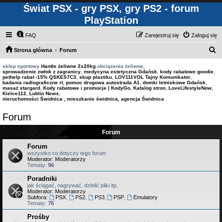
Świat PSX - gry PSX, gry PS2 - forum
PlayStation
FAQ
Zarejestruj się
Zaloguj się
S
Strona główna
Forum
z
sklep sportowy
Hantle żeliwne 2x20kg
obciążenia żeliwne,
sprowadzenie zwłok z zagranicy
,
medycyna estetyczna Gdańsk
,
kody rabatowe goodie
,
u
pethelp rabat -15% QSKES7C3
,
skup plastiku
,
LOV111VOL Tajny Komunikator
,
badania radiograficzne rt
,
pomoc drogowa autostrada A1
,
domki letniskowe Gdańsk
,
k
masaż stargard
,
Kody rabatowe i promocje | KodyGo
,
Katalog stron
,
LoveLifestyleNow
,
Kielce112
,
Lublin News
,
a
nieruchomości Świdnica , mieszkanie świdnica, agencja Świdnica
j
Forum
Forum
Forum
wszystko co dotyczy tego forum
Moderator:
Moderatorzy
Tematy:
96
Poradniki
jak ściągać, nagrywać, dzielić pliki itp.
Moderator:
Moderatorzy
Subfora:
PSX
,
PS2
,
PS3
,
PSP
,
Emulatory
Tematy:
76
Prośby