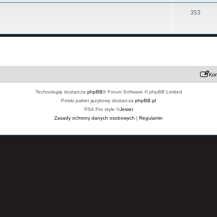
353
Kon
Technologię dostarcza
phpBB
® Forum Software © phpBB Limited
Polski pakiet językowy dostarcza
phpBB.pl
PS4 Pro style ©
Jester
Zasady ochrony danych osobowych
|
Regulamin