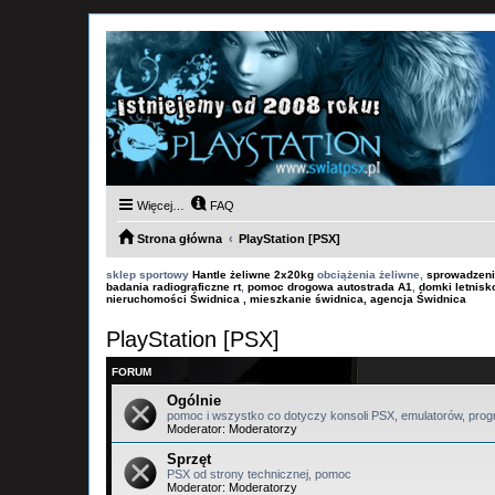
Więcej…
FAQ
Strona główna
PlayStation [PSX]
sklep sportowy
Hantle żeliwne 2x20kg
obciążenia żeliwne,
sprowadzeni
badania radiograficzne rt
,
pomoc drogowa autostrada A1
,
domki letnis
nieruchomości Świdnica , mieszkanie świdnica, agencja Świdnica
PlayStation [PSX]
FORUM
Ogólnie
pomoc i wszystko co dotyczy konsoli PSX, emulatorów, prog
Moderator:
Moderatorzy
Sprzęt
PSX od strony technicznej, pomoc
Moderator:
Moderatorzy