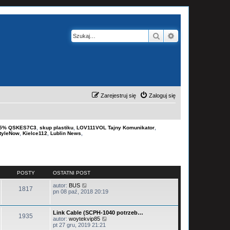
Szukaj
Wyszukiwanie z
Zarejestruj się
Zaloguj się
-15% QSKES7C3
,
skup plastiku
,
LOV111VOL Tajny Komunikator
,
tyleNow
,
Kielce112
,
Lublin News
,
POSTY
OSTATNI POST
W
autor:
BUS
1817
y
pn 08 paź, 2018 20:19
ś
w
i
Link Cable (SCPH-1040 potrzeb…
1935
e
W
autor:
woytekvip85
t
y
pt 27 gru, 2019 21:21
l