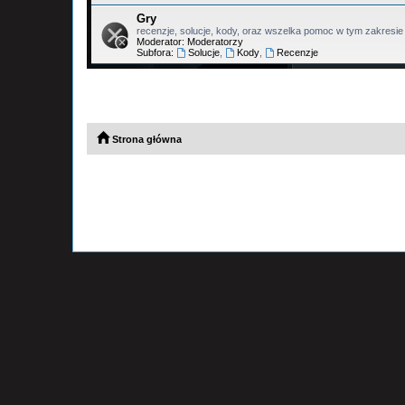
Gry
recenzje, solucje, kody, oraz wszelka pomoc w tym zakresie
Moderator:
Moderatorzy
Subfora:
Solucje
,
Kody
,
Recenzje
Strona główna