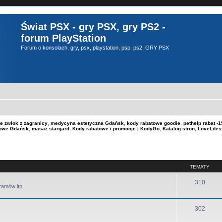
Świat PSX - gry PSX, gry PS2 -
forum PlayStation
Forum o konsolach, gry, psx, playstation, psp, ps2, GRY PSX
e zwłok z zagranicy
,
medycyna estetyczna Gdańsk
,
kody rabatowe goodie
,
pethelp rabat 
kowe Gdańsk
,
masaż stargard
,
Kody rabatowe i promocje | KodyGo
,
Katalog stron
,
LoveLifes
TEMATY
310
ramów itp.
302