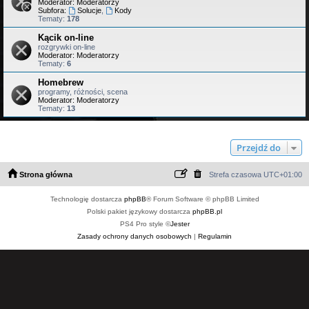
Moderator:
Moderatorzy
Subfora:
Solucje
,
Kody
Tematy:
178
Kącik on-line
rozgrywki on-line
Moderator:
Moderatorzy
Tematy:
6
Homebrew
programy, różności, scena
Moderator:
Moderatorzy
Tematy:
13
Przejdź do
Strona główna
Strefa czasowa
UTC+01:00
Technologię dostarcza
phpBB
® Forum Software © phpBB Limited
Polski pakiet językowy dostarcza
phpBB.pl
PS4 Pro style ©
Jester
Zasady ochrony danych osobowych
|
Regulamin