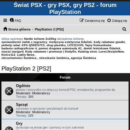
Świat PSX - gry PSX, gry PS2 - forum
PlayStation
FAQ
Zarejestruj się
Zaloguj się
S
Strona główna
PlayStation 2 [PS2]
z
sklep sportowy
Hantle żeliwne 2x20kg
obciążenia żeliwne,
sprowadzenie zwłok z zagranicy
,
medycyna estetyczna Gdańsk
,
kody rabatowe goodie
,
u
pethelp rabat -15% QSKES7C3
,
skup plastiku
,
LOV111VOL Tajny Komunikator
,
badania radiograficzne rt
,
pomoc drogowa autostrada A1
,
domki letniskowe Gdańsk
,
k
masaż stargard
,
Kody rabatowe i promocje | KodyGo
,
Katalog stron
,
LoveLifestyleNow
,
Kielce112
,
Lublin News
,
a
nieruchomości Świdnica , mieszkanie świdnica, agencja Świdnica
j
PlayStation 2 [PS2]
Forum
Ogólnie
pomoc i wszystko co dotyczy konsoli PS2, emulatorów, programów itp.
Moderator:
Moderatorzy
Tematy:
365
Sprzęt
rozmowy o sprzęcie i peryferiach do konsoli
Moderator:
Moderatorzy
Tematy:
225
Gry
dyskusje na temat gier i pomocy w tym zakresie