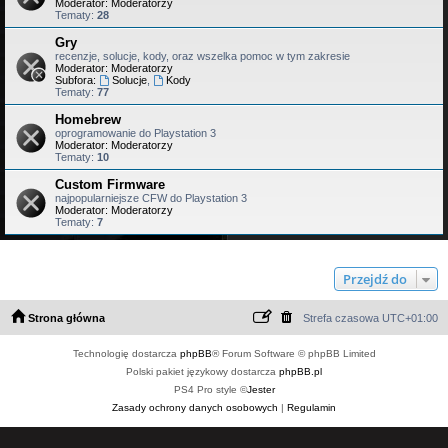
Moderator:
Moderatorzy
Tematy:
28
Gry
recenzje, solucje, kody, oraz wszelka pomoc w tym zakresie
Moderator:
Moderatorzy
Subfora:
Solucje
,
Kody
Tematy:
77
Homebrew
oprogramowanie do Playstation 3
Moderator:
Moderatorzy
Tematy:
10
Custom Firmware
najpopularniejsze CFW do Playstation 3
Moderator:
Moderatorzy
Tematy:
7
Przejdź do
Strona główna
Strefa czasowa
UTC+01:00
Technologię dostarcza
phpBB
® Forum Software © phpBB Limited
Polski pakiet językowy dostarcza
phpBB.pl
PS4 Pro style ©
Jester
Zasady ochrony danych osobowych
|
Regulamin