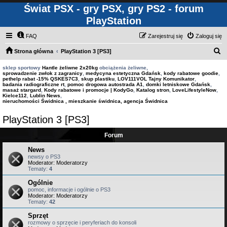
Świat PSX - gry PSX, gry PS2 - forum
PlayStation
FAQ
Zarejestruj się
Zaloguj się
S
Strona główna
PlayStation 3 [PS3]
z
sklep sportowy
Hantle żeliwne 2x20kg
obciążenia żeliwne,
sprowadzenie zwłok z zagranicy
,
medycyna estetyczna Gdańsk
,
kody rabatowe goodie
,
u
pethelp rabat -15% QSKES7C3
,
skup plastiku
,
LOV111VOL Tajny Komunikator
,
badania radiograficzne rt
,
pomoc drogowa autostrada A1
,
domki letniskowe Gdańsk
,
k
masaż stargard
,
Kody rabatowe i promocje | KodyGo
,
Katalog stron
,
LoveLifestyleNow
,
Kielce112
,
Lublin News
,
a
nieruchomości Świdnica , mieszkanie świdnica, agencja Świdnica
j
PlayStation 3 [PS3]
Forum
News
newsy o PS3
Moderator:
Moderatorzy
Tematy:
4
Ogólnie
pomoc, informacje i ogólnie o PS3
Moderator:
Moderatorzy
Tematy:
42
Sprzęt
rozmowy o sprzęcie i peryferiach do konsoli