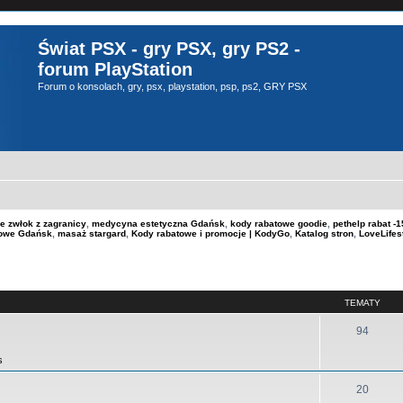
Świat PSX - gry PSX, gry PS2 -
forum PlayStation
Forum o konsolach, gry, psx, playstation, psp, ps2, GRY PSX
e zwłok z zagranicy
,
medycyna estetyczna Gdańsk
,
kody rabatowe goodie
,
pethelp rabat 
kowe Gdańsk
,
masaż stargard
,
Kody rabatowe i promocje | KodyGo
,
Katalog stron
,
LoveLifes
TEMATY
94
s
20