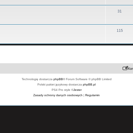
31
115
Kon
Technologię dostarcza
phpBB
® Forum Software © phpBB Limited
Polski pakiet językowy dostarcza
phpBB.pl
PS4 Pro style ©
Jester
Zasady ochrony danych osobowych
|
Regulamin