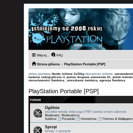
Więcej…
FAQ
Strona główna
PlayStation Portable [PSP]
sklep sportowy
Hantle żeliwne 2x20kg
obciążenia żeliwne,
sprowadzeni
badania radiograficzne rt
,
pomoc drogowa autostrada A1
,
domki letnis
nieruchomości Świdnica , mieszkanie świdnica, agencja Świdnica
PlayStation Portable [PSP]
FORUM
Ogólnie
wszelkie tematy dotyczące PSP i pomoc w tym zakresie
Moderator:
Moderatorzy
Subfora:
Poradniki
,
Homebrew
,
Themes & Wallpaper
Sprzęt
tematy o sprzęcie