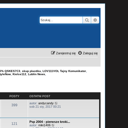
Szukaj
Wyszukiwanie z
Zarejestruj się
Zaloguj się
-15% QSKES7C3
,
skup plastiku
,
LOV111VOL Tajny Komunikator
,
tyleNow
,
Kielce112
,
Lublin News
,
POSTY
OSTATNI POST
W
autor:
andycandy
399
y
sob 21 sty, 2017 00:21
ś
w
i
e
Psp 2004 - pierwsze kroki...
121
t
W
autor:
miki1406
l