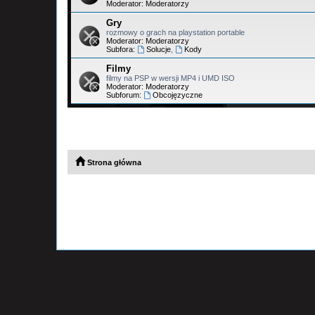
Moderator:
Moderatorzy
Gry
rozmowy o grach na playstation portable
Moderator:
Moderatorzy
Subfora:
Solucje
,
Kody
Filmy
filmy na PSP w wersji MP4 i UMD ISO
Moderator:
Moderatorzy
Subforum:
Obcojęzyczne
Strona główna