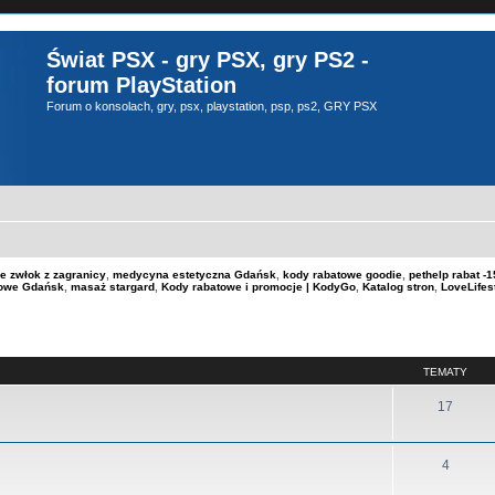
Świat PSX - gry PSX, gry PS2 -
forum PlayStation
Forum o konsolach, gry, psx, playstation, psp, ps2, GRY PSX
e zwłok z zagranicy
,
medycyna estetyczna Gdańsk
,
kody rabatowe goodie
,
pethelp rabat 
kowe Gdańsk
,
masaż stargard
,
Kody rabatowe i promocje | KodyGo
,
Katalog stron
,
LoveLifes
TEMATY
17
4