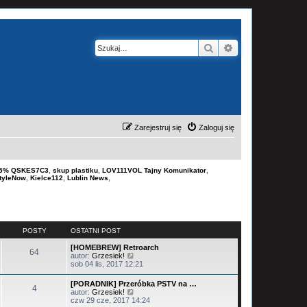
Szukaj
Wyszukiwanie z
Zarejestruj się
Zaloguj się
-15% QSKES7C3
,
skup plastiku
,
LOV111VOL Tajny Komunikator
,
tyleNow
,
Kielce112
,
Lublin News
,
POSTY
OSTATNI POST
[HOMEBREW] Retroarch
64
W
autor:
Grzesiek!
y
sob 04 lis, 2017 12:21
ś
w
[PORADNIK] Przeróbka PSTV na …
4
i
W
autor:
Grzesiek!
e
y
czw 29 cze, 2017 14:24
t