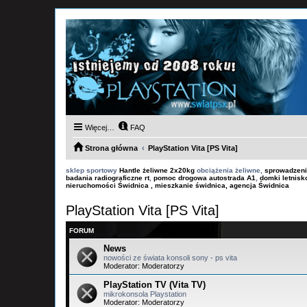
Więcej…
FAQ
Strona główna
PlayStation Vita [PS Vita]
sklep sportowy
Hantle żeliwne 2x20kg
obciążenia żeliwne,
sprowadzeni
badania radiograficzne rt
,
pomoc drogowa autostrada A1
,
domki letnis
nieruchomości Świdnica , mieszkanie świdnica, agencja Świdnica
PlayStation Vita [PS Vita]
FORUM
News
nowości ze świata konsoli sony - ps vita
Moderator:
Moderatorzy
PlayStation TV (Vita TV)
mikrokonsola Playstation
Moderator:
Moderatorzy