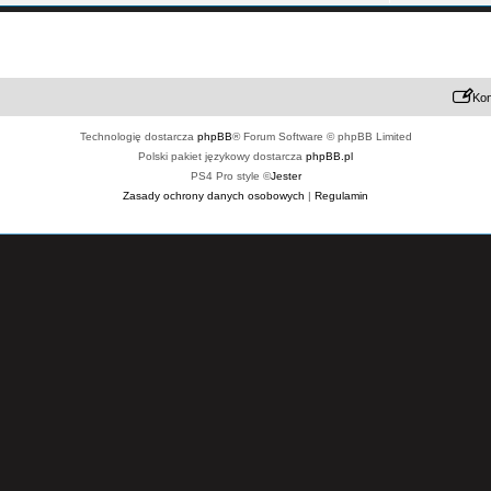
Kon
Technologię dostarcza
phpBB
® Forum Software © phpBB Limited
Polski pakiet językowy dostarcza
phpBB.pl
PS4 Pro style ©
Jester
Zasady ochrony danych osobowych
|
Regulamin