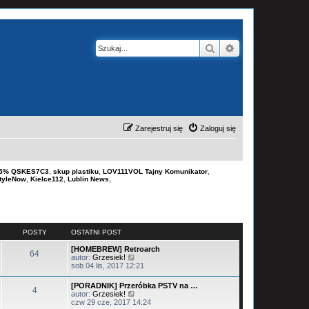
Szukaj
Wyszukiwanie z
Zarejestruj się
Zaloguj się
-15% QSKES7C3
,
skup plastiku
,
LOV111VOL Tajny Komunikator
,
tyleNow
,
Kielce112
,
Lublin News
,
POSTY
OSTATNI POST
[HOMEBREW] Retroarch
64
W
autor:
Grzesiek!
y
sob 04 lis, 2017 12:21
ś
w
[PORADNIK] Przeróbka PSTV na …
4
i
W
autor:
Grzesiek!
e
y
czw 29 cze, 2017 14:24
t