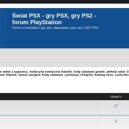
Świat PSX - gry PSX, gry PS2 -
forum PlayStation
Forum o konsolach, gry, psx, playstation, psp, ps2, GRY PSX
e zwłok z zagranicy
,
medycyna estetyczna Gdańsk
,
kody rabatowe goodie
,
pethelp rabat 
kowe Gdańsk
,
masaż stargard
,
Kody rabatowe i promocje | KodyGo
,
Katalog stron
,
LoveLifes
TEMATY
17
4