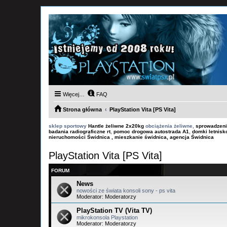
Więcej…
FAQ
Strona główna
PlayStation Vita [PS Vita]
sklep sportowy
Hantle żeliwne 2x20kg
obciążenia żeliwne,
sprowadzeni
badania radiograficzne rt
,
pomoc drogowa autostrada A1
,
domki letnis
nieruchomości Świdnica , mieszkanie świdnica, agencja Świdnica
PlayStation Vita [PS Vita]
FORUM
News
nowości ze świata konsoli sony - ps vita
Moderator:
Moderatorzy
PlayStation TV (Vita TV)
mikrokonsola Playstation
Moderator:
Moderatorzy