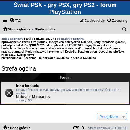
Świat PSX - gry PSX, gry PS2 - forum
PlayStation
FAQ
Zarejestruj się
Zaloguj się
S
Strona główna
Strefa ogólna
z
sklep sportowy
Hantle żeliwne 2x20kg
obciążenia żeliwne,
sprowadzenie zwłok z zagranicy
,
medycyna estetyczna Gdańsk
,
kody rabatowe goodie
,
u
pethelp rabat -15% QSKES7C3
,
skup plastiku
,
LOV111VOL Tajny Komunikator
,
badania radiograficzne rt
,
pomoc drogowa autostrada A1
,
domki letniskowe Gdańsk
,
k
masaż stargard
,
Kody rabatowe i promocje | KodyGo
,
Katalog stron
,
LoveLifestyleNow
,
Kielce112
,
Lublin News
,
a
nieruchomości Świdnica , mieszkanie świdnica, agencja Świdnica
j
Strefa ogólna
Forum
Inne konsole
tematy różnego rodzaju dotyczące wszystkich konsol jednocześnie lub z
osobna
Moderator:
Moderatorzy
Tematy:
50
Przejdź do
Strona główna
Strefa czasowa
UTC+01:00