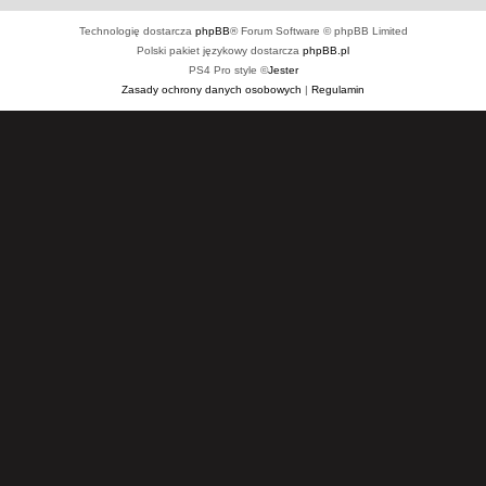
Technologię dostarcza
phpBB
® Forum Software © phpBB Limited
Polski pakiet językowy dostarcza
phpBB.pl
PS4 Pro style ©
Jester
Zasady ochrony danych osobowych
|
Regulamin