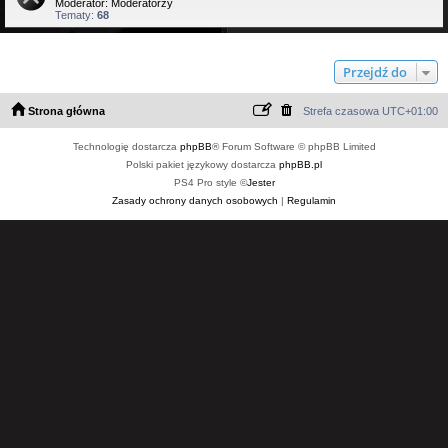
Moderator:
Moderatorzy
Tematy:
68
Przejdź do
Strona główna
Strefa czasowa
UTC+01:00
Technologię dostarcza
phpBB
® Forum Software © phpBB Limited
Polski pakiet językowy dostarcza
phpBB.pl
PS4 Pro style ©
Jester
Zasady ochrony danych osobowych
|
Regulamin