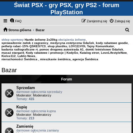
Świat PSX - gry PSX, gry PS2 - forum
PlayStation
FAQ
Zarejestruj się
Zaloguj się
S
Strona główna
Bazar
z
sklep sportowy
Hantle żeliwne 2x20kg
obciążenia żeliwne,
sprowadzenie zwłok z zagranicy
,
medycyna estetyczna Gdańsk
,
kody rabatowe goodie
,
u
pethelp rabat -15% QSKES7C3
,
skup plastiku
,
LOV111VOL Tajny Komunikator
,
badania radiograficzne rt
,
pomoc drogowa autostrada A1
,
domki letniskowe Gdańsk
,
k
masaż stargard
,
Kody rabatowe i promocje | KodyGo
,
Katalog stron
,
LoveLifestyleNow
,
Kielce112
,
Lublin News
,
a
nieruchomości Świdnica , mieszkanie świdnica, agencja Świdnica
j
Bazar
Forum
Sprzedam
darmowe ogłoszenia sprzedaży
Moderator:
Moderatorzy
Tematy:
415
Kupię
darmowe ogłoszenia kupna
Moderator:
Moderatorzy
Tematy:
213
Zamienię
darmowe ogłoszenia zamiany