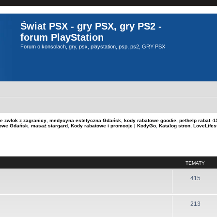
Świat PSX - gry PSX, gry PS2 -
forum PlayStation
Forum o konsolach, gry, psx, playstation, psp, ps2, GRY PSX
e zwłok z zagranicy
,
medycyna estetyczna Gdańsk
,
kody rabatowe goodie
,
pethelp rabat 
kowe Gdańsk
,
masaż stargard
,
Kody rabatowe i promocje | KodyGo
,
Katalog stron
,
LoveLifes
TEMATY
415
213