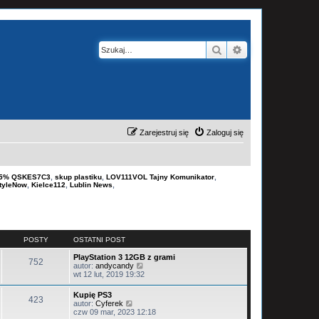
Szukaj
Wyszukiwanie z
Zarejestruj się
Zaloguj się
-15% QSKES7C3
,
skup plastiku
,
LOV111VOL Tajny Komunikator
,
tyleNow
,
Kielce112
,
Lublin News
,
POSTY
OSTATNI POST
PlayStation 3 12GB z grami
752
W
autor:
andycandy
y
wt 12 lut, 2019 19:32
ś
w
Kupię PS3
423
i
W
autor:
Cyferek
e
y
czw 09 mar, 2023 12:18
t