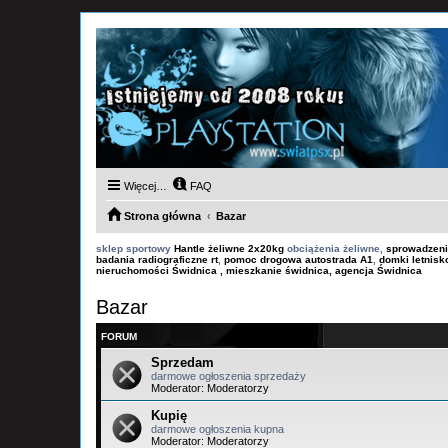
Więcej…
FAQ
Strona główna
Bazar
sklep sportowy
Hantle żeliwne 2x20kg
obciążenia żeliwne,
sprowadzeni
badania radiograficzne rt
,
pomoc drogowa autostrada A1
,
domki letnis
nieruchomości Świdnica , mieszkanie świdnica, agencja Świdnica
Bazar
FORUM
Sprzedam
darmowe ogłoszenia sprzedaży
Moderator:
Moderatorzy
Kupię
darmowe ogłoszenia kupna
Moderator:
Moderatorzy