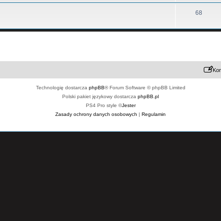
68
Kon
Technologię dostarcza
phpBB
® Forum Software © phpBB Limited
Polski pakiet językowy dostarcza
phpBB.pl
PS4 Pro style ©
Jester
Zasady ochrony danych osobowych
|
Regulamin