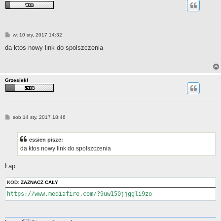
P
wt 10 sty, 2017 14:32
o
s
da ktos nowy link do spolszczenia
t
Grzesiek!
P
sob 14 sty, 2017 18:46
o
s
t
essien pisze:
da ktos nowy link do spolszczenia
Łap:
KOD:
ZAZNACZ CAŁY
https://www.mediafire.com/?9uw150jjggli9zo