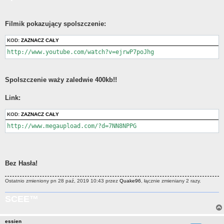
Filmik pokazujący spolszczenie:
KOD:
ZAZNACZ CAŁY
http://www.youtube.com/watch?v=ejrwP7poJhg
Spolszczenie waży zaledwie 400kb!!
Link:
KOD:
ZAZNACZ CAŁY
http://www.megaupload.com/?d=7NN8NPPG
Bez Hasła!
Ostatnio zmieniony pn 28 paź, 2019 10:43 przez
Quake96
, łącznie zmieniany 2 razy.
SCEE™
essien