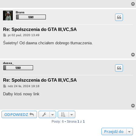
Brans
Re: Spolszczenia do GTA III,VC,SA
P
pt 02 paź, 2020 13:49
o
s
Świetny! Od dawna chciałem dobrego tłumaczenia.
t
dusxa_
Re: Spolszczenia do GTA III,VC,SA
P
ndz 24 lis, 2024 19:18
o
s
Dałby ktoś nowy link
t
ODPOWIEDZ
Posty: 6 • Strona
1
z
1
Przejdź do