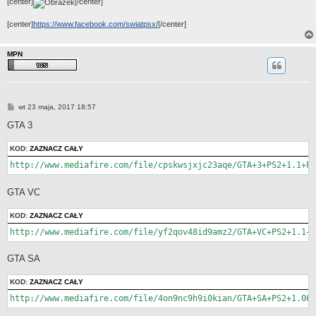
[center]
[/center]
[center]
https://www.facebook.com/swiatpsx/
[/center]
MPN
P
wt 23 maja, 2017 18:57
o
s
GTA 3
t
KOD:
ZAZNACZ CAŁY
http://www.mediafire.com/file/cpskwsjxjc23aqe/GTA+3+PS2+1.1+PL
GTA VC
KOD:
ZAZNACZ CAŁY
http://www.mediafire.com/file/yf2qov48id9amz2/GTA+VC+PS2+1.1+P
GTA SA
KOD:
ZAZNACZ CAŁY
http://www.mediafire.com/file/4on9nc9h9i0kian/GTA+SA+PS2+1.06+