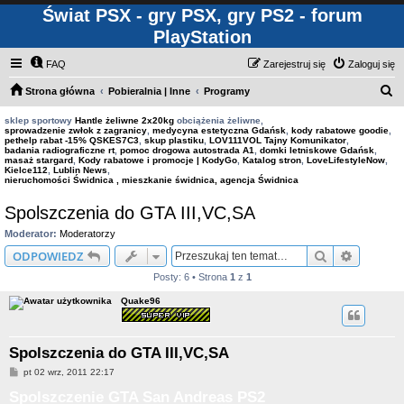
Świat PSX - gry PSX, gry PS2 - forum
PlayStation
FAQ
Zarejestruj się
Zaloguj się
S
Strona główna
Pobieralnia | Inne
Programy
z
sklep sportowy
Hantle żeliwne 2x20kg
obciążenia żeliwne,
sprowadzenie zwłok z zagranicy
,
medycyna estetyczna Gdańsk
,
kody rabatowe goodie
,
u
pethelp rabat -15% QSKES7C3
,
skup plastiku
,
LOV111VOL Tajny Komunikator
,
badania radiograficzne rt
,
pomoc drogowa autostrada A1
,
domki letniskowe Gdańsk
,
k
masaż stargard
,
Kody rabatowe i promocje | KodyGo
,
Katalog stron
,
LoveLifestyleNow
,
Kielce112
,
Lublin News
,
a
nieruchomości Świdnica , mieszkanie świdnica, agencja Świdnica
j
Spolszczenia do GTA III,VC,SA
Moderator:
Moderatorzy
Szukaj
Wyszuki
ODPOWIEDZ
Posty: 6 • Strona
1
z
1
Quake96
Spolszczenia do GTA III,VC,SA
P
pt 02 wrz, 2011 22:17
o
Spolszczenie GTA San Andreas PS2
s
t