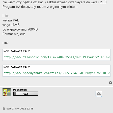
nie wiem czy będzie działać.) zaktualizować dvd playera do wersji 2.10.
Program był dołączany razem z orginalnym pilotem.
Info:
wersja PAL
waga 16MB
po wypakowaniu 700MB
Format bin, cue
Linki
KOD:
ZAZNACZ CAŁY
http://www.filesonic.com/file/2404625511/DVD_Player_v2.10_świa
KOD:
ZAZNACZ CAŁY
http://www.speedyshare.com/files/30651724/DVD_Player_v2.10_wia
PS2Station
P
sob 07 sty, 2012 22:48
o