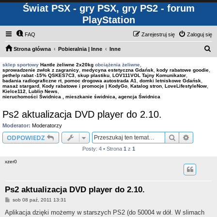
Świat PSX - gry PSX, gry PS2 - forum
PlayStation
FAQ
Zarejestruj się
Zaloguj się
S
Strona główna
Pobieralnia | Inne
Inne
z
sklep sportowy
Hantle żeliwne 2x20kg
obciążenia żeliwne,
sprowadzenie zwłok z zagranicy
,
medycyna estetyczna Gdańsk
,
kody rabatowe goodie
,
u
pethelp rabat -15% QSKES7C3
,
skup plastiku
,
LOV111VOL Tajny Komunikator
,
badania radiograficzne rt
,
pomoc drogowa autostrada A1
,
domki letniskowe Gdańsk
,
k
masaż stargard
,
Kody rabatowe i promocje | KodyGo
,
Katalog stron
,
LoveLifestyleNow
,
Kielce112
,
Lublin News
,
a
nieruchomości Świdnica , mieszkanie świdnica, agencja Świdnica
j
Ps2 aktualizacja DVD player do 2.10.
Moderator:
Moderatorzy
Szukaj
Wyszuki
ODPOWIEDZ
Posty: 4 • Strona
1
z
1
xzer0
Ps2 aktualizacja DVD player do 2.10.
P
sob 08 paź, 2011 13:31
o
s
Aplikacja dzięki możemy w starszych PS2 (do 50004 w dół. W slimach
t