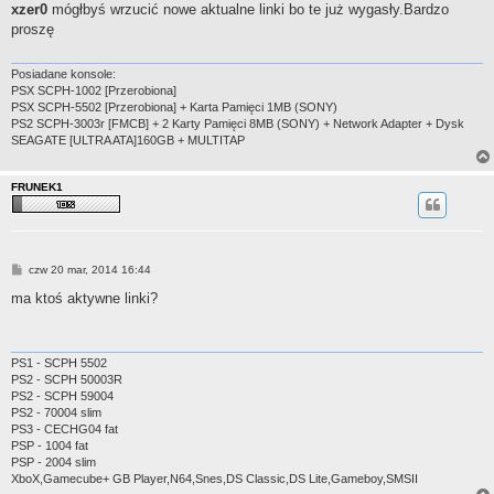
s
xzer0
mógłbyś wrzucić nowe aktualne linki bo te już wygasły.Bardzo
t
proszę
Posiadane konsole:
PSX SCPH-1002 [Przerobiona]
PSX SCPH-5502 [Przerobiona] + Karta Pamięci 1MB (SONY)
PS2 SCPH-3003r [FMCB] + 2 Karty Pamięci 8MB (SONY) + Network Adapter + Dysk
SEAGATE [ULTRA ATA]160GB + MULTITAP
FRUNEK1
P
czw 20 mar, 2014 16:44
o
s
ma ktoś aktywne linki?
t
PS1 - SCPH 5502
PS2 - SCPH 50003R
PS2 - SCPH 59004
PS2 - 70004 slim
PS3 - CECHG04 fat
PSP - 1004 fat
PSP - 2004 slim
XboX,Gamecube+ GB Player,N64,Snes,DS Classic,DS Lite,Gameboy,SMSII