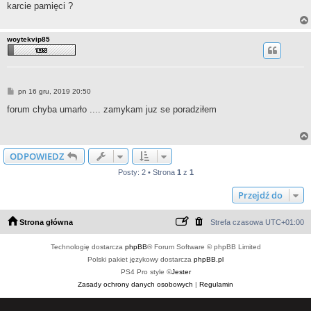
karcie pamięci ?
woytekvip85
P
pn 16 gru, 2019 20:50
o
s
forum chyba umarło .... zamykam juz se poradziłem
t
ODPOWIEDZ
Posty: 2 • Strona
1
z
1
Przejdź do
Strona główna
Strefa czasowa
UTC+01:00
Technologię dostarcza
phpBB
® Forum Software © phpBB Limited
Polski pakiet językowy dostarcza
phpBB.pl
PS4 Pro style ©
Jester
Zasady ochrony danych osobowych
|
Regulamin