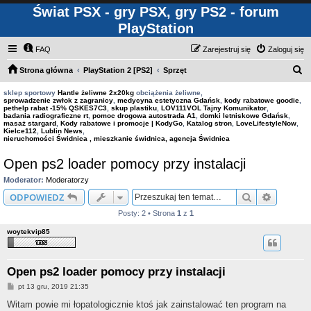
Świat PSX - gry PSX, gry PS2 - forum
PlayStation
FAQ
Zarejestruj się
Zaloguj się
S
Strona główna
PlayStation 2 [PS2]
Sprzęt
z
sklep sportowy
Hantle żeliwne 2x20kg
obciążenia żeliwne,
sprowadzenie zwłok z zagranicy
,
medycyna estetyczna Gdańsk
,
kody rabatowe goodie
,
u
pethelp rabat -15% QSKES7C3
,
skup plastiku
,
LOV111VOL Tajny Komunikator
,
badania radiograficzne rt
,
pomoc drogowa autostrada A1
,
domki letniskowe Gdańsk
,
k
masaż stargard
,
Kody rabatowe i promocje | KodyGo
,
Katalog stron
,
LoveLifestyleNow
,
Kielce112
,
Lublin News
,
a
nieruchomości Świdnica , mieszkanie świdnica, agencja Świdnica
j
Open ps2 loader pomocy przy instalacji
Moderator:
Moderatorzy
Szukaj
Wyszuki
ODPOWIEDZ
Posty: 2 • Strona
1
z
1
woytekvip85
Open ps2 loader pomocy przy instalacji
P
pt 13 gru, 2019 21:35
o
s
Witam powie mi łopatologicznie ktoś jak zainstalować ten program na
t