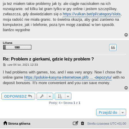
s
ja też miałem takie problemy jak ty. ale ciągle naciskałem na ich
t
rozwiązanie. od kilku lat gram tylko w gry online i jestem szczęśliwy.
zwłaszcza, gdy dowiedziałem się o
https://vulkan.bet/pl/category/slots
,
moja radość nie miała granic. to świetna okazja, aby grać zarówno na
komputerze, jak i telefonie, poza tym mogę zarabiać w ten sposób.
bardzo wygodne
Liliana
Re: Problem z gierkami, gdzie leży problem ?
P
czw 04 lut, 2021 12:33
o
s
I had problems with games, too, and I was very angry. Now I chose the
t
online game
https://polskie-kasyna-internetowe.pl/b ... -depozytu/
with no
deposit bonuses. It's more convenient and you can save money.
ODPOWIEDZ
Posty: 4 • Strona
1
z
1
Przejdź do
Strona główna
Strefa czasowa
UTC+01:00