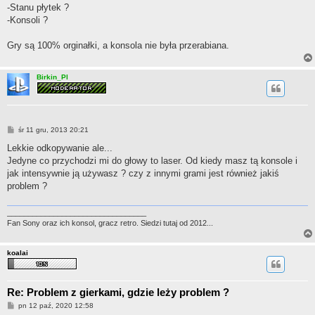
-Stanu płytek ?
-Konsoli ?
Gry są 100% orginałki, a konsola nie była przerabiana.
Birkin_Pl
P
śr 11 gru, 2013 20:21
o
s
Lekkie odkopywanie ale...
t
Jedyne co przychodzi mi do głowy to laser. Od kiedy masz tą konsole i
jak intensywnie ją używasz ? czy z innymi grami jest również jakiś
problem ?
_________________________________
Fan Sony oraz ich konsol, gracz retro. Siedzi tutaj od 2012...
koalai
Re: Problem z gierkami, gdzie leży problem ?
P
pn 12 paź, 2020 12:58
o