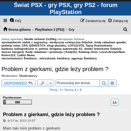
Świat PSX - gry PSX, gry PS2 - forum
PlayStation
FAQ
Zarejestruj się
Zaloguj się
S
Strona główna
PlayStation 2 [PS2]
Gry
z
sklep sportowy
Hantle żeliwne 2x20kg
obciążenia żeliwne,
sprowadzenie zwłok z zagranicy
,
medycyna estetyczna Gdańsk
,
kody rabatowe goodie
,
u
pethelp rabat -15% QSKES7C3
,
skup plastiku
,
LOV111VOL Tajny Komunikator
,
badania radiograficzne rt
,
pomoc drogowa autostrada A1
,
domki letniskowe Gdańsk
,
k
masaż stargard
,
Kody rabatowe i promocje | KodyGo
,
Katalog stron
,
LoveLifestyleNow
,
Kielce112
,
Lublin News
,
a
nieruchomości Świdnica , mieszkanie świdnica, agencja Świdnica
j
Problem z gierkami, gdzie leży problem ?
Moderator:
Moderatorzy
Szukaj
Wyszuki
ODPOWIEDZ
Posty: 4 • Strona
1
z
1
Flyethemoon
Problem z gierkami, gdzie leży problem ?
P
śr 27 lis, 2013 23:57
o
s
Mam taki mini problem z gierkami
t