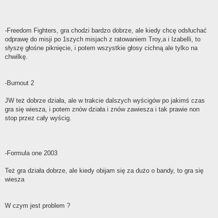
-Freedom Fighters, gra chodzi bardzo dobrze, ale kiedy chcę odsłuchać
odprawę do misji po 1szych misjach z ratowaniem Troy,a i Izabelli, to
słyszę głośne piknięcie, i potem wszystkie głosy cichną ale tylko na
chwilkę.
-Burnout 2
JW też dobrze działa, ale w trakcie dalszych wyścigów po jakimś czas
gra się wiesza, i potem znów działa i znów zawiesza i tak prawie non
stop przez cały wyścig.
-Formula one 2003
Też gra działa dobrze, ale kiedy obijam się za dużo o bandy, to gra się
wiesza
W czym jest problem ?