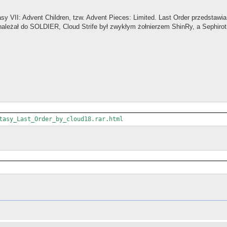
y VII: Advent Children, tzw. Advent Pieces: Limited. Last Order przedstawia 
należał do SOLDIER, Cloud Strife był zwykłym żołnierzem ShinRy, a Sephirot
tasy_Last_Order_by_cloud18.rar.html