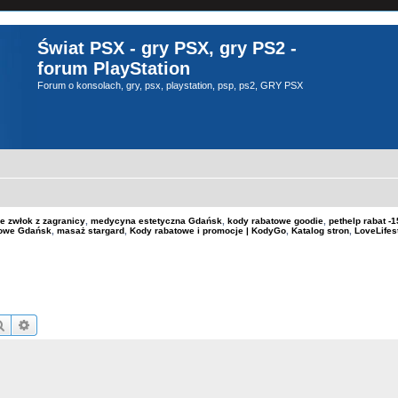
Świat PSX - gry PSX, gry PS2 -
forum PlayStation
Forum o konsolach, gry, psx, playstation, psp, ps2, GRY PSX
e zwłok z zagranicy
,
medycyna estetyczna Gdańsk
,
kody rabatowe goodie
,
pethelp rabat 
kowe Gdańsk
,
masaż stargard
,
Kody rabatowe i promocje | KodyGo
,
Katalog stron
,
LoveLifes
Szukaj
Wyszukiwanie zaawansowane