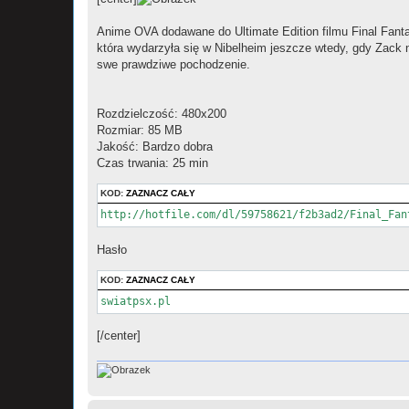
t
Anime OVA dodawane do Ultimate Edition filmu Final Fantas
która wydarzyła się w Nibelheim jeszcze wtedy, gdy Zack 
swe prawdziwe pochodzenie.
Rozdzielczość: 480x200
Rozmiar: 85 MB
Jakość: Bardzo dobra
Czas trwania: 25 min
KOD:
ZAZNACZ CAŁY
http://hotfile.com/dl/59758621/f2b3ad2/Final_Fan
Hasło
KOD:
ZAZNACZ CAŁY
swiatpsx.pl
[/center]