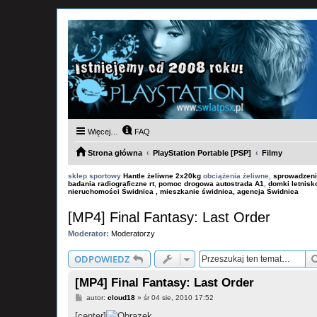
Więcej…
FAQ
Strona główna
PlayStation Portable [PSP]
Filmy
sklep sportowy
Hantle żeliwne 2x20kg
obciążenia żeliwne,
sprowadzeni
badania radiograficzne rt
,
pomoc drogowa autostrada A1
,
domki letnis
nieruchomości Świdnica , mieszkanie świdnica, agencja Świdnica
[MP4] Final Fantasy: Last Order
Moderator:
Moderatorzy
ODPOWIEDZ
[MP4] Final Fantasy: Last Order
P
autor:
cloud18
»
śr 04 sie, 2010 17:52
o
s
[center]