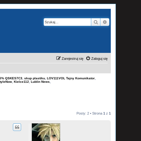
Szukaj
Wyszukiwanie z
Zarejestruj się
Zaloguj się
-15% QSKES7C3
,
skup plastiku
,
LOV111VOL Tajny Komunikator
,
tyleNow
,
Kielce112
,
Lublin News
,
Posty: 2 • Strona
1
z
1