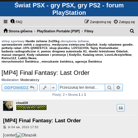
Świat PSX - gry PSX, gry PS2 - forum
PlayStation
FAQ
Zarejestruj się
Zaloguj się
S
Strona główna
PlayStation Portable [PSP]
Filmy
z
sklep sportowy
Hantle żeliwne 2x20kg
obciążenia żeliwne,
sprowadzenie zwłok z zagranicy
,
medycyna estetyczna Gdańsk
,
kody rabatowe goodie
,
u
pethelp rabat -15% QSKES7C3
,
skup plastiku
,
LOV111VOL Tajny Komunikator
,
badania radiograficzne rt
,
pomoc drogowa autostrada A1
,
domki letniskowe Gdańsk
,
k
masaż stargard
,
Kody rabatowe i promocje | KodyGo
,
Katalog stron
,
LoveLifestyleNow
,
Kielce112
,
Lublin News
,
a
nieruchomości Świdnica , mieszkanie świdnica, agencja Świdnica
j
[MP4] Final Fantasy: Last Order
Moderator:
Moderatorzy
Szukaj
Wyszuki
ODPOWIEDZ
Posty: 2 • Strona
1
z
1
cloud18
[MP4] Final Fantasy: Last Order
P
śr 04 sie, 2010 17:52
o
s
[center]
t