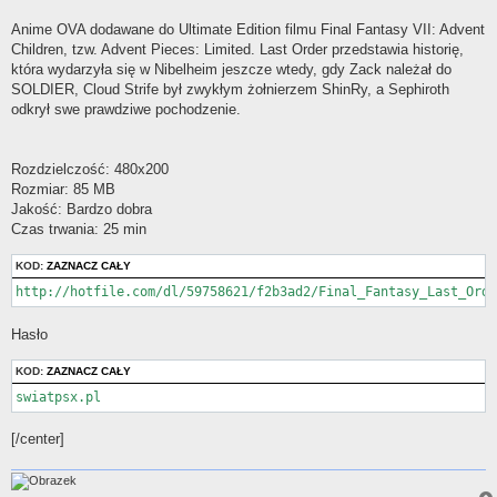
Anime OVA dodawane do Ultimate Edition filmu Final Fantasy VII: Advent
Children, tzw. Advent Pieces: Limited. Last Order przedstawia historię,
która wydarzyła się w Nibelheim jeszcze wtedy, gdy Zack należał do
SOLDIER, Cloud Strife był zwykłym żołnierzem ShinRy, a Sephiroth
odkrył swe prawdziwe pochodzenie.
Rozdzielczość: 480x200
Rozmiar: 85 MB
Jakość: Bardzo dobra
Czas trwania: 25 min
KOD:
ZAZNACZ CAŁY
http://hotfile.com/dl/59758621/f2b3ad2/Final_Fantasy_Last_Orde
Hasło
KOD:
ZAZNACZ CAŁY
swiatpsx.pl
[/center]