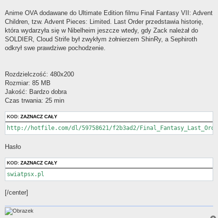
Anime OVA dodawane do Ultimate Edition filmu Final Fantasy VII: Advent
Children, tzw. Advent Pieces: Limited. Last Order przedstawia historię,
która wydarzyła się w Nibelheim jeszcze wtedy, gdy Zack należał do
SOLDIER, Cloud Strife był zwykłym żołnierzem ShinRy, a Sephiroth
odkrył swe prawdziwe pochodzenie.
Rozdzielczość: 480x200
Rozmiar: 85 MB
Jakość: Bardzo dobra
Czas trwania: 25 min
KOD:
ZAZNACZ CAŁY
http://hotfile.com/dl/59758621/f2b3ad2/Final_Fantasy_Last_Orde
Hasło
KOD:
ZAZNACZ CAŁY
swiatpsx.pl
[/center]