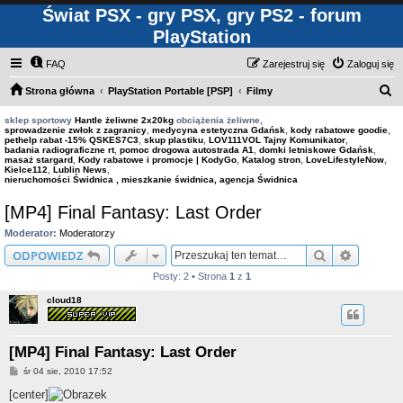
Świat PSX - gry PSX, gry PS2 - forum
PlayStation
FAQ
Zarejestruj się
Zaloguj się
S
Strona główna
PlayStation Portable [PSP]
Filmy
z
sklep sportowy
Hantle żeliwne 2x20kg
obciążenia żeliwne,
sprowadzenie zwłok z zagranicy
,
medycyna estetyczna Gdańsk
,
kody rabatowe goodie
,
u
pethelp rabat -15% QSKES7C3
,
skup plastiku
,
LOV111VOL Tajny Komunikator
,
badania radiograficzne rt
,
pomoc drogowa autostrada A1
,
domki letniskowe Gdańsk
,
k
masaż stargard
,
Kody rabatowe i promocje | KodyGo
,
Katalog stron
,
LoveLifestyleNow
,
Kielce112
,
Lublin News
,
a
nieruchomości Świdnica , mieszkanie świdnica, agencja Świdnica
j
[MP4] Final Fantasy: Last Order
Moderator:
Moderatorzy
Szukaj
Wyszuki
ODPOWIEDZ
Posty: 2 • Strona
1
z
1
cloud18
[MP4] Final Fantasy: Last Order
P
śr 04 sie, 2010 17:52
o
s
[center]
t