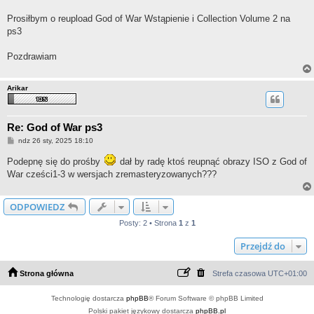
Prosiłbym o reupload God of War Wstąpienie i Collection Volume 2 na
ps3
Pozdrawiam
Arikar
Re: God of War ps3
P
ndz 26 sty, 2025 18:10
o
s
Podepnę się do prośby
dał by radę ktoś reupnąć obrazy ISO z God of
t
War cześci1-3 w wersjach zremasteryzowanych???
ODPOWIEDZ
Posty: 2 • Strona
1
z
1
Przejdź do
Strona główna
Strefa czasowa
UTC+01:00
Technologię dostarcza
phpBB
® Forum Software © phpBB Limited
Polski pakiet językowy dostarcza
phpBB.pl