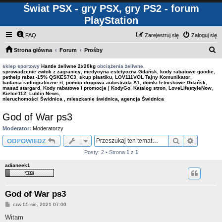
Świat PSX - gry PSX, gry PS2 - forum
PlayStation
FAQ
Zarejestruj się
Zaloguj się
S
Strona główna
Forum
Prośby
z
sklep sportowy
Hantle żeliwne 2x20kg
obciążenia żeliwne,
sprowadzenie zwłok z zagranicy
,
medycyna estetyczna Gdańsk
,
kody rabatowe goodie
,
u
pethelp rabat -15% QSKES7C3
,
skup plastiku
,
LOV111VOL Tajny Komunikator
,
badania radiograficzne rt
,
pomoc drogowa autostrada A1
,
domki letniskowe Gdańsk
,
k
masaż stargard
,
Kody rabatowe i promocje | KodyGo
,
Katalog stron
,
LoveLifestyleNow
,
Kielce112
,
Lublin News
,
a
nieruchomości Świdnica , mieszkanie świdnica, agencja Świdnica
j
God of War ps3
Moderator:
Moderatorzy
Szukaj
Wyszuki
ODPOWIEDZ
Posty: 2 • Strona
1
z
1
adianeek1
God of War ps3
P
czw 05 sie, 2021 07:00
o
s
Witam
t