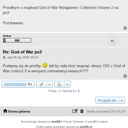
Prosiłbym o reupload God of War Wstąpienie i Collection Volume 2 na
ps3
Pozdrawiam
Arikar
Re: God of War ps3
P
ndz 26 sty, 2025 18:10
o
s
Podepnę się do prośby
dał by radę ktoś reupnąć obrazy ISO z God of
t
War cześci1-3 w wersjach zremasteryzowanych???
ODPOWIEDZ
Posty: 2 • Strona
1
z
1
Przejdź do
Strona główna
Strefa czasowa
UTC+01:00
Technologię dostarcza
phpBB
® Forum Software © phpBB Limited
Polski pakiet językowy dostarcza
phpBB.pl