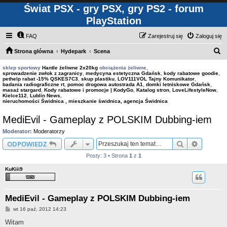
Świat PSX - gry PSX, gry PS2 - forum
PlayStation
FAQ
Zarejestruj się
Zaloguj się
S
Strona główna
Hydepark
Scena
z
sklep sportowy
Hantle żeliwne 2x20kg
obciążenia żeliwne,
sprowadzenie zwłok z zagranicy
,
medycyna estetyczna Gdańsk
,
kody rabatowe goodie
,
u
pethelp rabat -15% QSKES7C3
,
skup plastiku
,
LOV111VOL Tajny Komunikator
,
badania radiograficzne rt
,
pomoc drogowa autostrada A1
,
domki letniskowe Gdańsk
,
k
masaż stargard
,
Kody rabatowe i promocje | KodyGo
,
Katalog stron
,
LoveLifestyleNow
,
Kielce112
,
Lublin News
,
a
nieruchomości Świdnica , mieszkanie świdnica, agencja Świdnica
j
MediEvil - Gameplay z POLSKIM Dubbing-iem
Moderator:
Moderatorzy
Szukaj
Wyszuki
ODPOWIEDZ
Posty: 3 • Strona
1
z
1
KuKiii9
MediEvil - Gameplay z POLSKIM Dubbing-iem
P
wt 16 paź, 2012 14:23
o
s
Witam
t