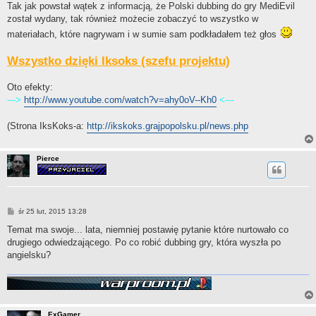
Tak jak powstał wątek z informacją, że Polski dubbing do gry MediEvil
został wydany, tak również możecie zobaczyć to wszystko w
materiałach, które nagrywam i w sumie sam podkładałem też głos
Wszystko dzięki Iksoks (szefu projektu)
Oto efekty:
--->
http://www.youtube.com/watch?v=ahy0oV--Kh0
<---
(Strona IksKoks-a:
http://ikskoks.grajpopolsku.pl/news.php
Pierce
P
śr 25 lut, 2015 13:28
o
s
Temat ma swoje... lata, niemniej postawię pytanie które nurtowało co
t
drugiego odwiedzającego. Po co robić dubbing gry, która wyszła po
angielsku?
ExGamer