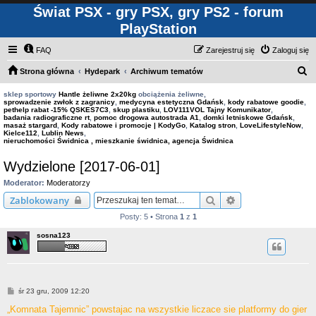
Świat PSX - gry PSX, gry PS2 - forum
PlayStation
FAQ
Zarejestruj się
Zaloguj się
S
Strona główna
Hydepark
Archiwum tematów
z
sklep sportowy
Hantle żeliwne 2x20kg
obciążenia żeliwne,
sprowadzenie zwłok z zagranicy
,
medycyna estetyczna Gdańsk
,
kody rabatowe goodie
,
u
pethelp rabat -15% QSKES7C3
,
skup plastiku
,
LOV111VOL Tajny Komunikator
,
badania radiograficzne rt
,
pomoc drogowa autostrada A1
,
domki letniskowe Gdańsk
,
k
masaż stargard
,
Kody rabatowe i promocje | KodyGo
,
Katalog stron
,
LoveLifestyleNow
,
Kielce112
,
Lublin News
,
a
nieruchomości Świdnica , mieszkanie świdnica, agencja Świdnica
j
Wydzielone [2017-06-01]
Moderator:
Moderatorzy
Szukaj
Wyszukiwanie za
Zablokowany
Posty: 5 • Strona
1
z
1
sosna123
P
śr 23 gru, 2009 12:20
o
s
„Komnata Tajemnic” powstajac na wszystkie liczace sie platformy do gier
t