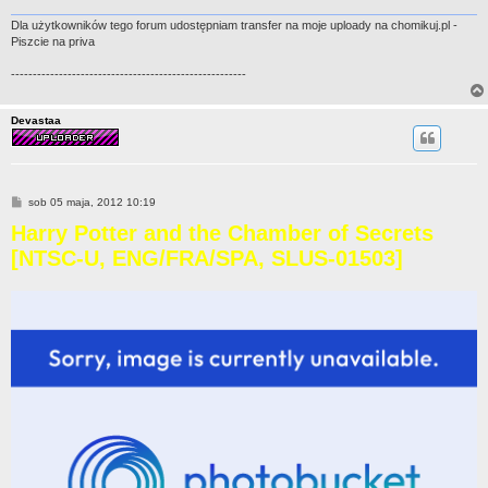
Dla użytkowników tego forum udostępniam transfer na moje uploady na chomikuj.pl -
Piszcie na priva
------------------------------------------------------
Devastaa
P
sob 05 maja, 2012 10:19
o
Harry Potter and the Chamber of Secrets
s
t
[NTSC-U, ENG/FRA/SPA, SLUS-01503]