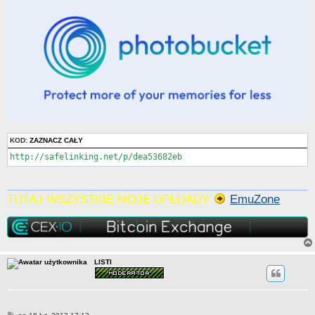
KOD:
ZAZNACZ CAŁY
http://safelinking.net/p/dea53682eb
TUTAJ WSZYSTKIE MOJE UPLOADY
EmuZone
LISTI
P