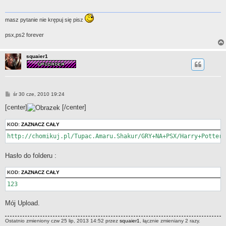
masz pytanie nie krępuj się pisz
psx,ps2 forever
squaier1
P
śr 30 cze, 2010 19:24
o
s
[center]
[/center]
t
KOD:
ZAZNACZ CAŁY
http://chomikuj.pl/Tupac.Amaru.Shakur/GRY+NA+PSX/Harry+Potter+
Hasło do folderu :
KOD:
ZAZNACZ CAŁY
123
Mój Upload.
Ostatnio zmieniony czw 25 lip, 2013 14:52 przez
squaier1
, łącznie zmieniany 2 razy.