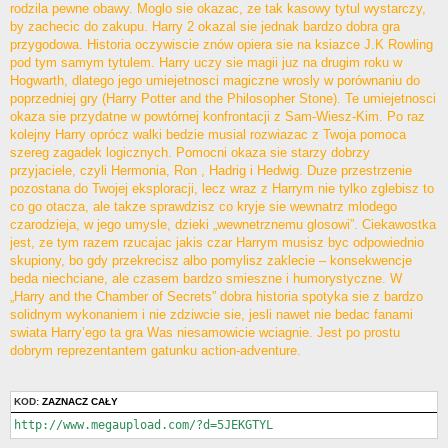
rodzila pewne obawy. Moglo sie okazac, ze tak kasowy tytul wystarczy,
by zachecic do zakupu. Harry 2 okazal sie jednak bardzo dobra gra
przygodowa. Historia oczywiscie znów opiera sie na ksiazce J.K Rowling
pod tym samym tytulem. Harry uczy sie magii juz na drugim roku w
Hogwarth, dlatego jego umiejetnosci magiczne wrosly w porównaniu do
poprzedniej gry (Harry Potter and the Philosopher Stone). Te umiejetnosci
okaza sie przydatne w powtórnej konfrontacji z Sam-Wiesz-Kim. Po raz
kolejny Harry oprócz walki bedzie musial rozwiazac z Twoja pomoca
szereg zagadek logicznych. Pomocni okaza sie starzy dobrzy
przyjaciele, czyli Hermonia, Ron , Hadrig i Hedwig. Duze przestrzenie
pozostana do Twojej eksploracji, lecz wraz z Harrym nie tylko zglebisz to
co go otacza, ale takze sprawdzisz co kryje sie wewnatrz mlodego
czarodzieja, w jego umysle, dzieki „wewnetrznemu glosowi”. Ciekawostka
jest, ze tym razem rzucajac jakis czar Harrym musisz byc odpowiednio
skupiony, bo gdy przekrecisz albo pomylisz zaklecie – konsekwencje
beda niechciane, ale czasem bardzo smieszne i humorystyczne. W
„Harry and the Chamber of Secrets” dobra historia spotyka sie z bardzo
solidnym wykonaniem i nie zdziwcie sie, jesli nawet nie bedac fanami
swiata Harry’ego ta gra Was niesamowicie wciagnie. Jest po prostu
dobrym reprezentantem gatunku action-adventure.
KOD:
ZAZNACZ CAŁY
http://www.megaupload.com/?d=5JEKGTYL