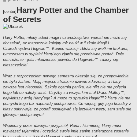
pn 18 lut, 2013 17:12
o
s
Harry Potter and the Chamber
[center]
t
of Secrets
Harry Potter, młody adept magii i czarodziejstwa, wprost nie może się
doczekać, aż rozpocznie kolejny rok nauki w Szkole Magii i
Czarodziejstwa Hogwart™. Koniec wakacji zbliża się wielkimi krokami,
tymczasem w sypialni Harry’ego zjawia się przedziwna postać. Daje
ostrzeżenie - jeśli młodzieniec powróci do Hogwartu™ zdarzy się
nieszczęście!
Wraz z rozpoczęciem nowego semestru okazuje się, że przepowiednia
nie była żartem. Mają miejsce strasznie dziwne zdarzenia, a Harry
zawsze jest nieopodal. Szkołę ogarnia panika, ale nikt nie ma pojęcia
kogo lub co należy winić. Czyżby za wszystkim stał Draco Malfoy™,
największy wróg Harry’ego? A może to sprawka Hagrid™? Harry nie ma
pomysłu kogo tak naprawdę podejrzewać. Co więcej, gdy jego koledzy z
klasy odkrywają, że potrafi posługiwać się językiem węży, sam staje się
głównym podejrzanym!
Wspierany przez dawnych przyjaciół, Rona i Hermionę, Harry musi
rozwiązać tajemnicę i oczyścić swoje imię zanim stwierdzona zostanie
kolejna ofiara, a Szkołę Hogwart zamkną na zawsze!