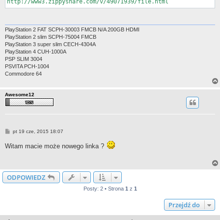
http://www3.zippyshare.com/v/49071939/file.html
PlayStation 2 FAT SCPH-30003 FMCB N/A 200GB HDMI
PlayStation 2 slim SCPH-75004 FMCB
PlayStation 3 super slim CECH-4304A
PlayStation 4 CUH-1000A
PSP SLIM 3004
PSVITA PCH-1004
Commodore 64
Awesome12
P
pt 19 cze, 2015 18:07
o
s
Witam macie może nowego linka ?
t
ODPOWIEDZ
Posty: 2 • Strona
1
z
1
Przejdź do