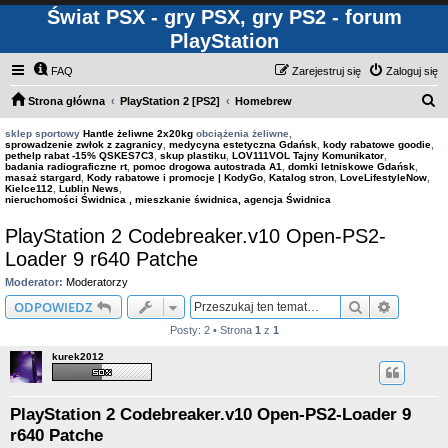
Świat PSX - gry PSX, gry PS2 - forum
PlayStation
FAQ
Zarejestruj się
Zaloguj się
S
Strona główna
PlayStation 2 [PS2]
Homebrew
z
sklep sportowy
Hantle żeliwne 2x20kg
obciążenia żeliwne,
sprowadzenie zwłok z zagranicy
,
medycyna estetyczna Gdańsk
,
kody rabatowe goodie
,
u
pethelp rabat -15% QSKES7C3
,
skup plastiku
,
LOV111VOL Tajny Komunikator
,
badania radiograficzne rt
,
pomoc drogowa autostrada A1
,
domki letniskowe Gdańsk
,
k
masaż stargard
,
Kody rabatowe i promocje | KodyGo
,
Katalog stron
,
LoveLifestyleNow
,
Kielce112
,
Lublin News
,
a
nieruchomości Świdnica , mieszkanie świdnica, agencja Świdnica
j
PlayStation 2 Codebreaker.v10 Open-PS2-
Loader 9 r640 Patche
Moderator:
Moderatorzy
Szukaj
Wyszuki
ODPOWIEDZ
Posty: 2 • Strona
1
z
1
kurek2012
PlayStation 2 Codebreaker.v10 Open-PS2-Loader 9
r640 Patche