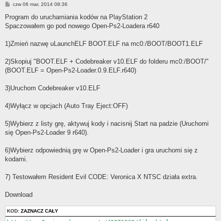
P
czw 06 mar, 2014 08:36
o
s
Program do uruchamiania kodów na PlayStation 2
t
Spaczowałem go pod nowego Open-Ps2-Loadera r640
1)Zmień nazwę uLaunchELF BOOT.ELF na mc0:/BOOT/BOOT1.ELF
2)Skopiuj "BOOT.ELF + Codebreaker v10.ELF do folderu mc0:/BOOT/"
(BOOT.ELF = Open-Ps2-Loader.0.9.ELF.r640)
3)Uruchom Codebreaker v10.ELF
4)Wyłącz w opcjach (Auto Tray Eject:OFF)
5)Wybierz z listy grę, aktywuj kody i nacisnij Start na padzie (Uruchomi
się Open-Ps2-Loader 9 r640).
6)Wybierz odpowiednią grę w Open-Ps2-Loader i gra uruchomi się z
kodami.
7) Testowałem Resident Evil CODE: Veronica X NTSC działa extra.
Download
KOD:
ZAZNACZ CAŁY