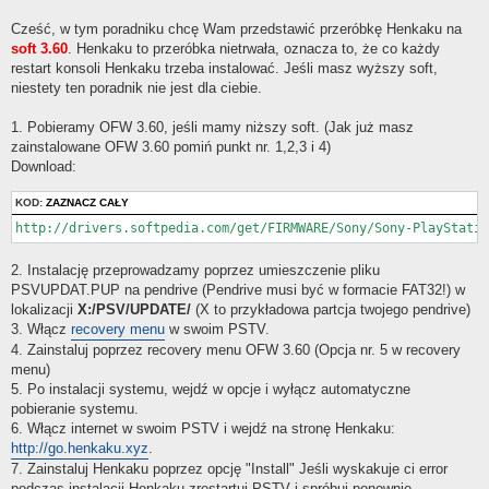
Cześć, w tym poradniku chcę Wam przedstawić przeróbkę Henkaku na
soft 3.60
. Henkaku to przeróbka nietrwała, oznacza to, że co każdy
restart konsoli Henkaku trzeba instalować. Jeśli masz wyższy soft,
niestety ten poradnik nie jest dla ciebie.
1. Pobieramy OFW 3.60, jeśli mamy niższy soft. (Jak już masz
zainstalowane OFW 3.60 pomiń punkt nr. 1,2,3 i 4)
Download:
KOD:
ZAZNACZ CAŁY
http://drivers.softpedia.com/get/FIRMWARE/Sony/Sony-PlayStati
2. Instalację przeprowadzamy poprzez umieszczenie pliku
PSVUPDAT.PUP na pendrive (Pendrive musi być w formacie FAT32!) w
lokalizacji
X:/PSV/UPDATE/
(X to przykładowa partcja twojego pendrive)
3. Włącz
recovery menu
w swoim PSTV.
4. Zainstaluj poprzez recovery menu OFW 3.60 (Opcja nr. 5 w recovery
menu)
5. Po instalacji systemu, wejdź w opcje i wyłącz automatyczne
pobieranie systemu.
6. Włącz internet w swoim PSTV i wejdź na stronę Henkaku:
http://go.henkaku.xyz
.
7. Zainstaluj Henkaku poprzez opcję "Install" Jeśli wyskakuje ci error
podczas instalacji Henkaku zrestartuj PSTV i spróbuj ponownie.