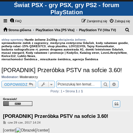
Świat PSX - gry PSX, gry PS2 - forum
PlayStation
FAQ
Zarejestruj się
Zaloguj się
S
Strona główna
PlayStation Vita [PS Vita]
PlayStation TV (Vita TV)
z
sklep sportowy
Hantle żeliwne 2x20kg
obciążenia żeliwne,
sprowadzenie zwłok z zagranicy
,
medycyna estetyczna Gdańsk
,
kody rabatowe goodie
,
u
pethelp rabat -15% QSKES7C3
,
skup plastiku
,
LOV111VOL Tajny Komunikator
,
badania radiograficzne rt
,
pomoc drogowa autostrada A1
,
domki letniskowe Gdańsk
,
k
masaż stargard
,
Kody rabatowe i promocje | KodyGo
,
Katalog stron
,
LoveLifestyleNow
,
Kielce112
,
Lublin News
,
a
nieruchomości Świdnica , mieszkanie świdnica, agencja Świdnica
j
[PORADNIK] Przeróbka PSTV na sofcie 3.60!
Moderator:
Moderatorzy
Szukaj
Wyszuki
ODPOWIEDZ
Posty: 1 • Strona
1
z
1
Grzesiek!
[PORADNIK] Przeróbka PSTV na sofcie 3.60!
P
czw 29 cze, 2017 14:24
o
s
[center]
[/center]
t