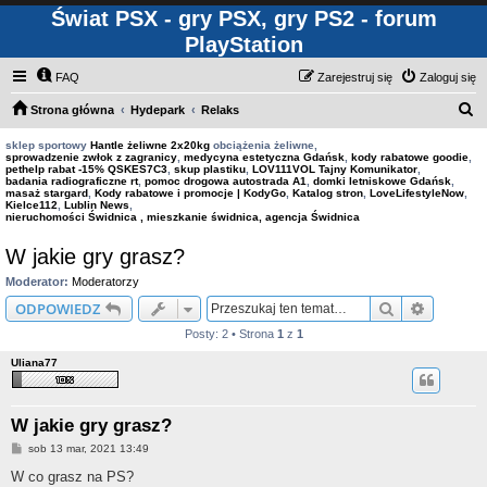
Świat PSX - gry PSX, gry PS2 - forum
PlayStation
FAQ
Zarejestruj się
Zaloguj się
S
Strona główna
Hydepark
Relaks
z
sklep sportowy
Hantle żeliwne 2x20kg
obciążenia żeliwne,
sprowadzenie zwłok z zagranicy
,
medycyna estetyczna Gdańsk
,
kody rabatowe goodie
,
u
pethelp rabat -15% QSKES7C3
,
skup plastiku
,
LOV111VOL Tajny Komunikator
,
badania radiograficzne rt
,
pomoc drogowa autostrada A1
,
domki letniskowe Gdańsk
,
k
masaż stargard
,
Kody rabatowe i promocje | KodyGo
,
Katalog stron
,
LoveLifestyleNow
,
Kielce112
,
Lublin News
,
a
nieruchomości Świdnica , mieszkanie świdnica, agencja Świdnica
j
W jakie gry grasz?
Moderator:
Moderatorzy
Szukaj
Wyszuki
ODPOWIEDZ
Posty: 2 • Strona
1
z
1
Uliana77
W jakie gry grasz?
P
sob 13 mar, 2021 13:49
o
s
W co grasz na PS?
t