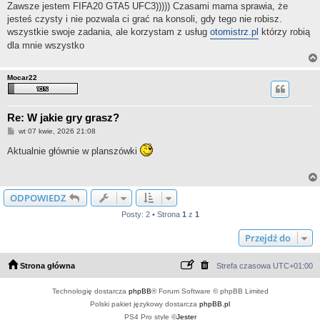
Zawsze jestem FIFA20 GTA5 UFC3))))) Czasami mama sprawia, że ​​
jesteś czysty i nie pozwala ci grać na konsoli, gdy tego nie robisz.
wszystkie swoje zadania, ale korzystam z usług
otomistrz.pl
którzy robią
dla mnie wszystko
Mocar22
Re: W jakie gry grasz?
P
wt 07 kwie, 2026 21:08
o
s
Aktualnie głównie w planszówki
t
ODPOWIEDZ
Posty: 2 • Strona
1
z
1
Przejdź do
Strona główna
Strefa czasowa
UTC+01:00
Technologię dostarcza
phpBB
® Forum Software © phpBB Limited
Polski pakiet językowy dostarcza
phpBB.pl
PS4 Pro style ©
Jester