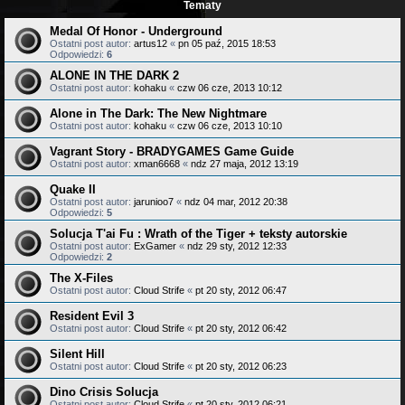
Tematy
Medal Of Honor - Underground
Ostatni post autor:
artus12
«
pn 05 paź, 2015 18:53
Odpowiedzi:
6
ALONE IN THE DARK 2
Ostatni post autor:
kohaku
«
czw 06 cze, 2013 10:12
Alone in The Dark: The New Nightmare
Ostatni post autor:
kohaku
«
czw 06 cze, 2013 10:10
Vagrant Story - BRADYGAMES Game Guide
Ostatni post autor:
xman6668
«
ndz 27 maja, 2012 13:19
Quake II
Ostatni post autor:
jarunioo7
«
ndz 04 mar, 2012 20:38
Odpowiedzi:
5
Solucja T'ai Fu : Wrath of the Tiger + teksty autorskie
Ostatni post autor:
ExGamer
«
ndz 29 sty, 2012 12:33
Odpowiedzi:
2
The X-Files
Ostatni post autor:
Cloud Strife
«
pt 20 sty, 2012 06:47
Resident Evil 3
Ostatni post autor:
Cloud Strife
«
pt 20 sty, 2012 06:42
Silent Hill
Ostatni post autor:
Cloud Strife
«
pt 20 sty, 2012 06:23
Dino Crisis Solucja
Ostatni post autor:
Cloud Strife
«
pt 20 sty, 2012 06:21