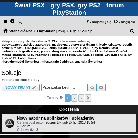
Świat PSX - gry PSX, gry PS2 - forum
PlayStation
FAQ
Zarejestruj się
Zaloguj się
S
Strona główna
PlayStation [PSX]
Gry
Solucje
z
sklep sportowy
Hantle żeliwne 2x20kg
obciążenia żeliwne,
sprowadzenie zwłok z zagranicy
,
medycyna estetyczna Gdańsk
,
kody rabatowe goodie
,
u
pethelp rabat -15% QSKES7C3
,
skup plastiku
,
LOV111VOL Tajny Komunikator
,
badania radiograficzne rt
,
pomoc drogowa autostrada A1
,
domki letniskowe Gdańsk
,
k
masaż stargard
,
Kody rabatowe i promocje | KodyGo
,
Katalog stron
,
LoveLifestyleNow
,
Kielce112
,
Lublin News
,
a
nieruchomości Świdnica , mieszkanie świdnica, agencja Świdnica
j
Solucje
Moderator:
Moderatorzy
Szukaj
Wyszukiwanie z
NOWY TEMAT
1
2
3
Następna
Tematy: 54
Ogłoszenia
Nowy nabór na uplinkerów i uploaderów!
Ostatni post autor:
squaier1
«
sob 27 lip, 2013 18:54
w
Forum
Odpowiedzi:
3