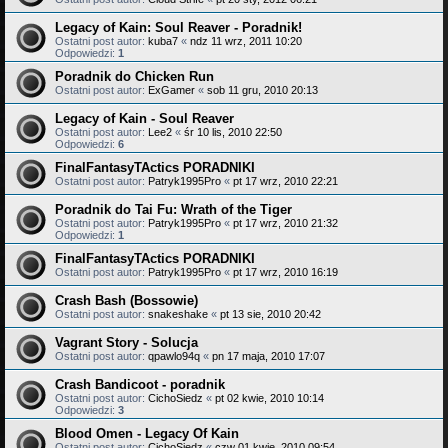
Legacy of Kain: Soul Reaver - Poradnik!
Ostatni post autor:
kuba7
«
ndz 11 wrz, 2011 10:20
Odpowiedzi:
1
Poradnik do Chicken Run
Ostatni post autor:
ExGamer
«
sob 11 gru, 2010 20:13
Legacy of Kain - Soul Reaver
Ostatni post autor:
Lee2
«
śr 10 lis, 2010 22:50
Odpowiedzi:
6
FinalFantasyTActics PORADNIKI
Ostatni post autor:
Patryk1995Pro
«
pt 17 wrz, 2010 22:21
Poradnik do Tai Fu: Wrath of the Tiger
Ostatni post autor:
Patryk1995Pro
«
pt 17 wrz, 2010 21:32
Odpowiedzi:
1
FinalFantasyTActics PORADNIKI
Ostatni post autor:
Patryk1995Pro
«
pt 17 wrz, 2010 16:19
Crash Bash (Bossowie)
Ostatni post autor:
snakeshake
«
pt 13 sie, 2010 20:42
Vagrant Story - Solucja
Ostatni post autor:
qpawlo94q
«
pn 17 maja, 2010 17:07
Crash Bandicoot - poradnik
Ostatni post autor:
CichoSiedz
«
pt 02 kwie, 2010 10:14
Odpowiedzi:
3
Blood Omen - Legacy Of Kain
Ostatni post autor:
CichoSiedz
«
czw 01 kwie, 2010 09:54