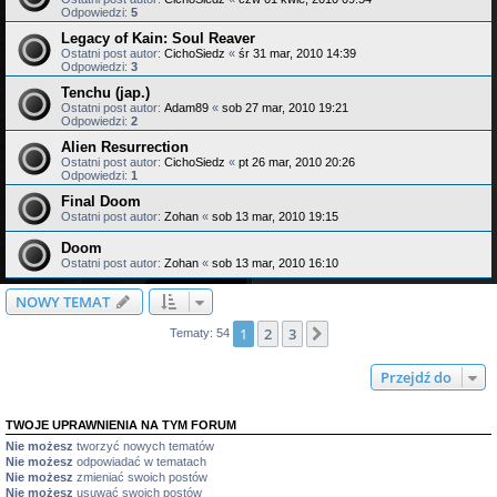
Odpowiedzi:
5
Legacy of Kain: Soul Reaver
Ostatni post autor:
CichoSiedz
«
śr 31 mar, 2010 14:39
Odpowiedzi:
3
Tenchu (jap.)
Ostatni post autor:
Adam89
«
sob 27 mar, 2010 19:21
Odpowiedzi:
2
Alien Resurrection
Ostatni post autor:
CichoSiedz
«
pt 26 mar, 2010 20:26
Odpowiedzi:
1
Final Doom
Ostatni post autor:
Zohan
«
sob 13 mar, 2010 19:15
Doom
Ostatni post autor:
Zohan
«
sob 13 mar, 2010 16:10
NOWY TEMAT
1
2
3
Następna
Tematy: 54
Przejdź do
TWOJE UPRAWNIENIA NA TYM FORUM
Nie możesz
tworzyć nowych tematów
Nie możesz
odpowiadać w tematach
Nie możesz
zmieniać swoich postów
Nie możesz
usuwać swoich postów