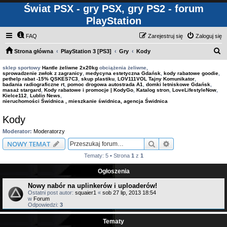
Świat PSX - gry PSX, gry PS2 - forum
PlayStation
FAQ
Zarejestruj się
Zaloguj się
S
Strona główna
PlayStation 3 [PS3]
Gry
Kody
z
sklep sportowy
Hantle żeliwne 2x20kg
obciążenia żeliwne,
sprowadzenie zwłok z zagranicy
,
medycyna estetyczna Gdańsk
,
kody rabatowe goodie
,
u
pethelp rabat -15% QSKES7C3
,
skup plastiku
,
LOV111VOL Tajny Komunikator
,
badania radiograficzne rt
,
pomoc drogowa autostrada A1
,
domki letniskowe Gdańsk
,
k
masaż stargard
,
Kody rabatowe i promocje | KodyGo
,
Katalog stron
,
LoveLifestyleNow
,
Kielce112
,
Lublin News
,
a
nieruchomości Świdnica , mieszkanie świdnica, agencja Świdnica
j
Kody
Moderator:
Moderatorzy
Szukaj
Wyszukiwanie z
NOWY TEMAT
Tematy: 5 • Strona
1
z
1
Ogłoszenia
Nowy nabór na uplinkerów i uploaderów!
Ostatni post autor:
squaier1
«
sob 27 lip, 2013 18:54
w
Forum
Odpowiedzi:
3
Tematy