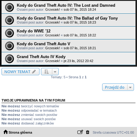
Kody do Grand Theft Auto IV: The Lost and Damned
Ostatni post autor:
Grzesiek!
«
sob 07 lis, 2015 18:24
Kody do Grand Theft Auto IV: The Ballad of Gay Tony
Ostatni post autor:
Grzesiek!
«
sob 07 lis, 2015 18:23
Kody do WWE '12
Ostatni post autor:
Grzesiek!
«
sob 07 lis, 2015 18:22
Kody do Grand Theft Auto V
Ostatni post autor:
Grzesiek!
«
sob 07 lis, 2015 18:21
Grand Theft Auto IV Kody
Ostatni post autor:
Grzesiek!
«
pt 23 lis, 2012 20:42
NOWY TEMAT
Tematy: 5 • Strona
1
z
1
Przejdź do
TWOJE UPRAWNIENIA NA TYM FORUM
Nie możesz
tworzyć nowych tematów
Nie możesz
odpowiadać w tematach
Nie możesz
zmieniać swoich postów
Nie możesz
usuwać swoich postów
Nie możesz
dodawać załączników
Strona główna
Strefa czasowa
UTC+01:00